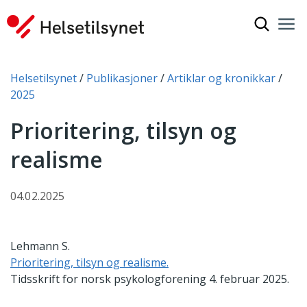
Vis søkef
Nav
Luk
Du er her:
Helsetilsynet
Publikasjoner
Artiklar og kronikkar
2025
Prioritering, tilsyn og
realisme
04.02.2025
Lehmann S.
Prioritering, tilsyn og realisme.
Tidsskrift for norsk psykologforening 4. februar 2025.