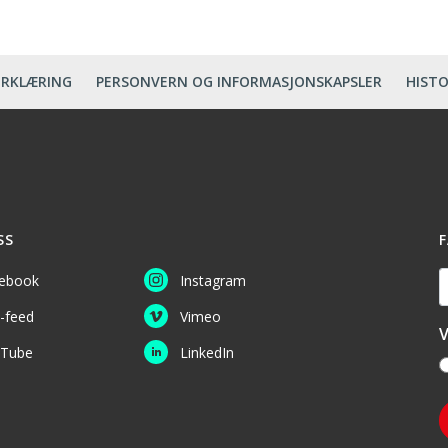
ERKLÆRING
PERSONVERN OG INFORMASJONSKAPSLER
HISTO
SS
F
D
ebook
Instagram
-feed
Vimeo
V
Tube
LinkedIn