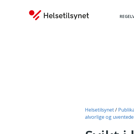
REGEL
Du er her:
Helsetilsynet
Publik
alvorlige og uventede