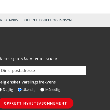
RISK ARKIV
OFFENTLEGHEIT OG INNSYN
Å BESKJED NÅR VI PUBLISERER
in e-postadresse:
elg ønsket varslingsfrekvens
Daglig
Ukentlig
Månedlig