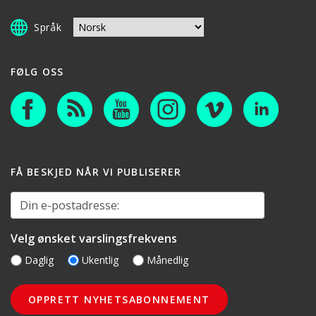
Språk
FØLG OSS
FÅ BESKJED NÅR VI PUBLISERER
Din e-postadresse:
Velg ønsket varslingsfrekvens
Daglig
Ukentlig
Månedlig