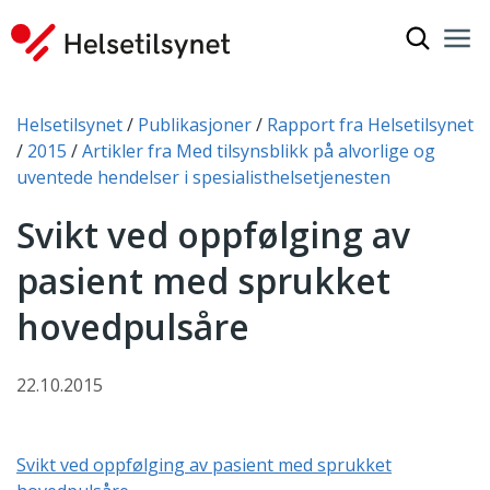
Vis søkef
Nav
Luk
Du er her:
Helsetilsynet
Publikasjoner
Rapport fra Helsetilsynet
2015
Artikler fra Med tilsynsblikk på alvorlige og
uventede hendelser i spesialisthelsetjenesten
Svikt ved oppfølging av
pasient med sprukket
hovedpulsåre
22.10.2015
Svikt ved oppfølging av pasient med sprukket