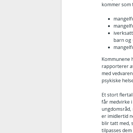
kommer som f
mangelfu
mangelfu
iverksat
barn og 
mangelfu
Kommunene har
rapporterer a
med vedvarend
psykiske helse
Et stort flert
får medvirke 
ungdomsråd, 
er imidlertid
blir tatt med
tilpasses dem 