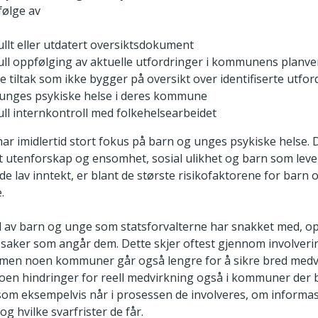
ølge av
llt eller utdatert oversiktsdokument
ll oppfølging av aktuelle utfordringer i kommunens planve
te tiltak som ikke bygger på oversikt over identifiserte utfor
unges psykiske helse i deres kommune
ll internkontroll med folkehelsearbeidet
 imidlertid stort fokus på barn og unges psykiske helse. 
t utenforskap og ensomhet, sosial ulikhet og barn som lever 
e lav inntekt, er blant de største risikofaktorene for barn
.
all av barn og unge som statsforvalterne har snakket med, o
i saker som angår dem. Dette skjer oftest gjennom involveri
men noen kommuner går også lengre for å sikre bred medvi
 noen hindringer for reell medvirkning også i kommuner der
, som eksempelvis når i prosessen de involveres, om informa
og hvilke svarfrister de får.