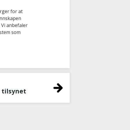
ger for at
kunnskapen
 Vi anbefaler
system som
tilsynet