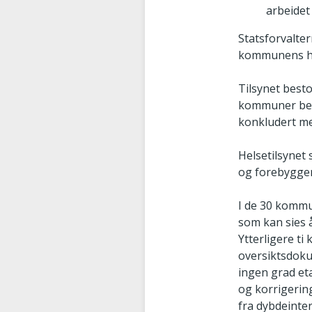
arbeidet 
Statsforvalte
kommunens he
Tilsynet best
kommuner besv
konkludert me
Helsetilsynet
og forebyggen
I de 30 kommu
som kan sies 
Ytterligere t
oversiktsdokum
ingen grad et
og korrigering
fra dybdeinte