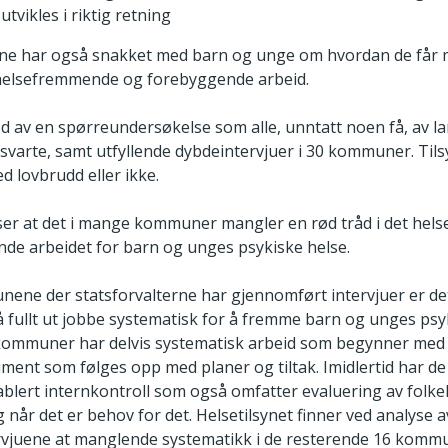
utvikles i riktig retning
rne har også snakket med barn og unge om hvordan de får 
lsefremmende og forebyggende arbeid.
od av en spørreundersøkelse som alle, unntatt noen få, av l
arte, samt utfyllende dybdeintervjuer i 30 kommuner. Tils
d lovbrudd eller ikke.
 ser at det i mange kommuner mangler en rød tråd i det he
de arbeidet for barn og unges psykiske helse.
nene der statsforvalterne har gjennomført intervjuer er de
å fullt ut jobbe systematisk for å fremme barn og unges psy
i kommuner har delvis systematisk arbeid som begynner med
ent som følges opp med planer og tiltak. Imidlertid har de 
ablert internkontroll som også omfatter evaluering av folk
 når det er behov for det. Helsetilsynet finner ved analyse
rvjuene at manglende systematikk i de resterende 16 kom