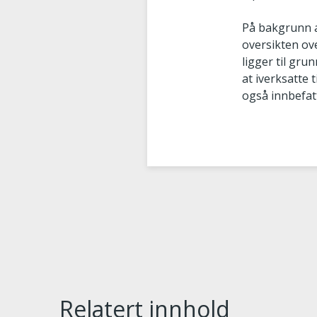
På bakgrunn a
oversikten ov
ligger til gr
at iverksatte
også innbefat
Relatert innhold