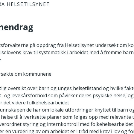
RA HELSETILSYNET
mendrag
atsforvalterne på oppdrag fra Helsetilsynet undersøkt om
elselovens krav til systematikk i arbeidet med å fremme bar
.
ersøkte om kommunene
tlig oversikt over barn og unges helsetilstand og hvilke fakt
- og levekårsforhold som påvirker deres psykiske helse, og 
r det videre folkehelsearbeidet
unnskapen de har om lokale utfordringer knyttet til barn 
 helse til å iverksette planer som følges opp med relevante t
verordnet styring og internkontroll med folkehelsearbeide
r en vurdering av om arbeidet er i tråd med krav i lov og fo