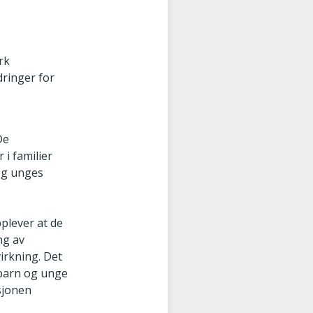
rk
dringer for
De
i familier
 og unges
pplever at de
ng av
rkning. Det
 barn og unge
sjonen