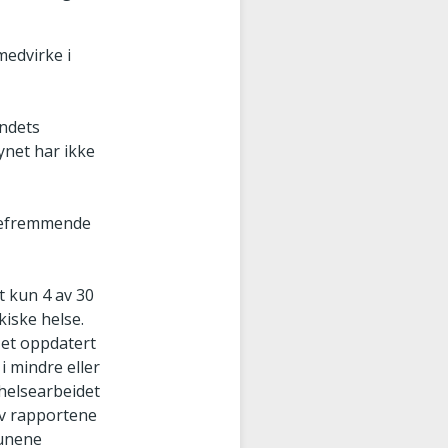
medvirke i
andets
ynet har ikke
lsefremmende
t kun 4 av 30
kiske helse.
 et oppdatert
i mindre eller
ehelsearbeidet
 av rapportene
munene