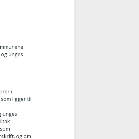
 kommunene
n og unges
orer i
som ligger til
og unges
iltak
t som
rskrift, og om