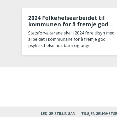
2024 Folkehelsearbeidet til
kommunen for å fremje god
psykisk helse hos barn og
Statsforvaltarane skal i 2024 føre tilsyn med
unge
arbeidet i kommunane for å fremje god
psykisk helse hos barn og unge.
LEDIGE STILLINGAR
TILGJENGELIGHETS