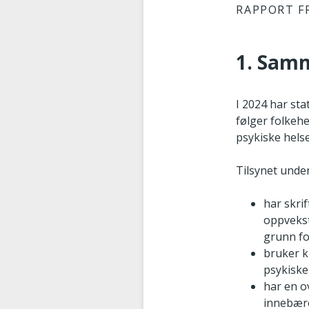
RAPPORT F
1. Sam
I 2024 har st
følger folkeh
psykiske helse
Tilsynet und
har skrif
oppvekst
grunn fo
bruker k
psykiske
har en o
innebære