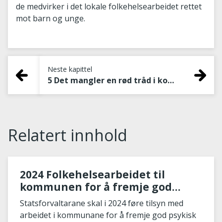
de medvirker i det lokale folkehelsearbeidet rettet
mot barn og unge.
Neste kapittel
5 Det mangler en rød tråd i kommunenes folkehelsearbeid
Relatert innhold
2024 Folkehelsearbeidet til
kommunen for å fremje god
psykisk helse hos barn og unge
Statsforvaltarane skal i 2024 føre tilsyn med
arbeidet i kommunane for å fremje god psykisk