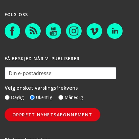
FØLG OSS
FÅ BESKJED NÅR VI PUBLISERER
Din e-postadresse:
Velg ønsket varslingsfrekvens
Daglig
Ukentlig
Månedlig