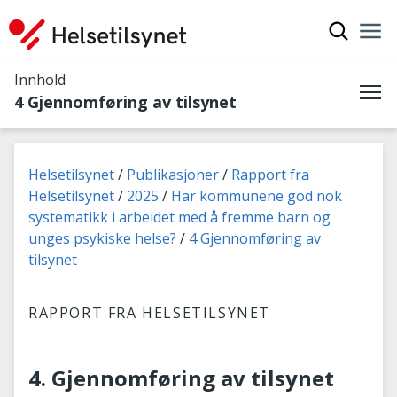
Vis søkef
Nav
Luk
Innhold
4 Gjennomføring av tilsynet
Me
Du er her:
Helsetilsynet
Publikasjoner
Rapport fra
Helsetilsynet
2025
Har kommunene god nok
systematikk i arbeidet med å fremme barn og
unges psykiske helse?
4 Gjennomføring av
tilsynet
RAPPORT FRA HELSETILSYNET
4. Gjennomføring av tilsynet