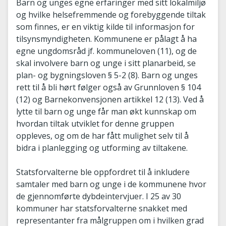
Barn og unges egne erfaringer med sitt lokalmiljø
og hvilke helsefremmende og forebyggende tiltak
som finnes, er en viktig kilde til informasjon for
tilsynsmyndigheten. Kommunene er pålagt å ha
egne ungdomsråd jf. kommuneloven (11), og de
skal involvere barn og unge i sitt planarbeid, se
plan- og bygningsloven § 5-2 (8). Barn og unges
rett til å bli hørt følger også av Grunnloven § 104
(12) og Barnekonvensjonen artikkel 12 (13). Ved å
lytte til barn og unge får man økt kunnskap om
hvordan tiltak utviklet for denne gruppen
oppleves, og om de har fått mulighet selv til å
bidra i planlegging og utforming av tiltakene.
Statsforvalterne ble oppfordret til å inkludere
samtaler med barn og unge i de kommunene hvor
de gjennomførte dybdeintervjuer. I 25 av 30
kommuner har statsforvalterne snakket med
representanter fra målgruppen om i hvilken grad