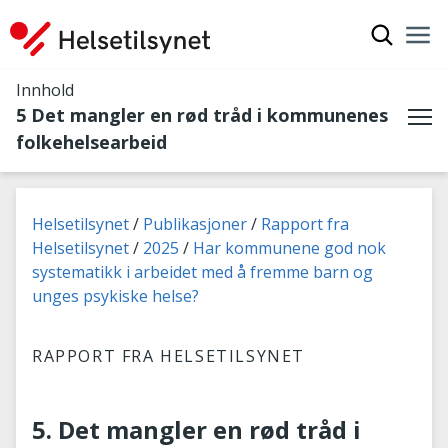
Vis søkef
Nav
Luk
Innhold
5 Det mangler en rød tråd i kommunenes
Me
folkehelsearbeid
Du er her:
Helsetilsynet
Publikasjoner
Rapport fra
Helsetilsynet
2025
Har kommunene god nok
systematikk i arbeidet med å fremme barn og
unges psykiske helse?
RAPPORT FRA HELSETILSYNET
5. Det mangler en rød tråd i