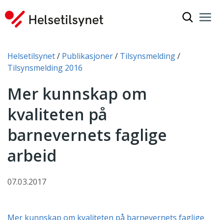
Vis søkef
Nav
Luk
Du er her:
Helsetilsynet
Publikasjoner
Tilsynsmelding
Tilsynsmelding 2016
Mer kunnskap om
kvaliteten på
barnevernets faglige
arbeid
07.03.2017
Mer kunnskap om kvaliteten på barnevernets faglige