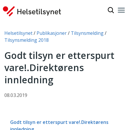
Vis søkef
Nav
Luk
Du er her:
Helsetilsynet
Publikasjoner
Tilsynsmelding
Tilsynsmelding 2018
Godt tilsyn er etterspurt
vare!.Direktørens
innledning
08.03.2019
Godt tilsyn er etterspurt vare!.Direktørens
innledning