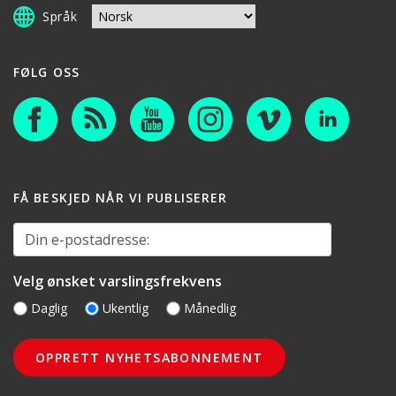
Språk
FØLG OSS
FÅ BESKJED NÅR VI PUBLISERER
Din e-postadresse:
Velg ønsket varslingsfrekvens
Daglig
Ukentlig
Månedlig