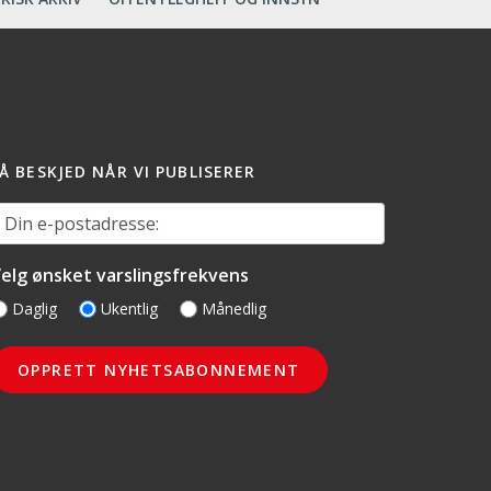
Å BESKJED NÅR VI PUBLISERER
in e-postadresse:
elg ønsket varslingsfrekvens
Daglig
Ukentlig
Månedlig