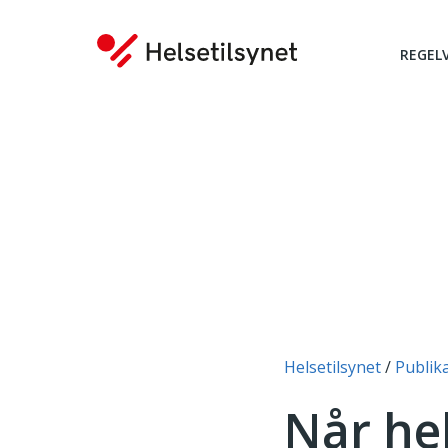
REGEL
Du er her:
Helsetilsynet
Publik
Når he