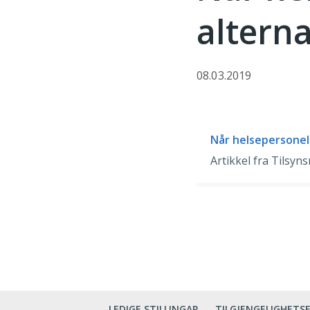
altern
08.03.2019
Når helsepersonell
Artikkel fra Tilsyn
LEDIGE STILLINGAR
TILGJENGELIGHETS