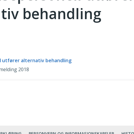
ativ behandling
 utfører alternativ behandling
smelding 2018
ERKLÆRING
PERSONVERN OG INFORMASJONSKAPSLER
HISTO