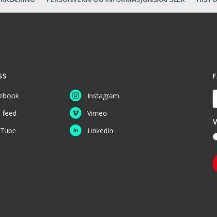
SS
F
D
ebook
Instagram
-feed
Vimeo
V
Tube
LinkedIn