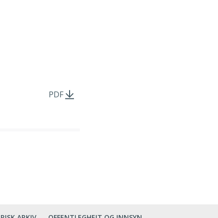
PDF
RISK ARKIV
OFFENTLEGHEIT OG INNSYN