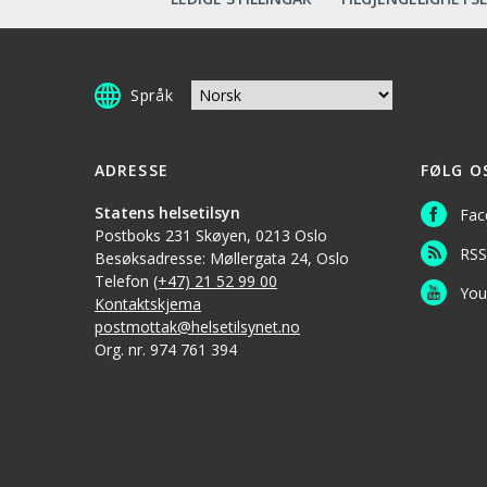
Språk
ADRESSE
FØLG O
Statens helsetilsyn
Fac
Postboks 231 Skøyen, 0213 Oslo
RSS
Besøksadresse: Møllergata 24, Oslo
Telefon
(+47) 21 52 99 00
You
Kontaktskjema
postmottak@helsetilsynet.no
Org. nr. 974 761 394