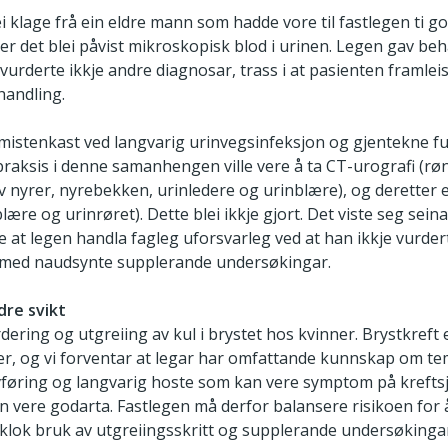
i klage frå ein eldre mann som hadde vore til fastlegen ti gon
r det blei påvist mikroskopisk blod i urinen. Legen gav beh
vurderte ikkje andre diagnosar, trass i at pasienten framlei
handling.
istenkast ved langvarig urinvegsinfeksjon og gjentekne fun
praksis i denne samanhengen ville vere å ta CT-urografi (
nyrer, nyrebekken, urinledere og urinblære), og deretter 
ære og urinrøret). Dette blei ikkje gjort. Det viste seg sei
te at legen handla fagleg uforsvarleg ved at han ikkje vurde
 med naudsynte supplerande undersøkingar.
dre svikt
dering og utgreiing av kul i brystet hos kvinner. Brystkreft
r, og vi forventar at legar har omfattande kunnskap om tem
 avføring og langvarig hoste som kan vere symptom på krefts
vere godarta. Fastlegen må derfor balansere risikoen for å
lok bruk av utgreiingsskritt og supplerande undersøkingar