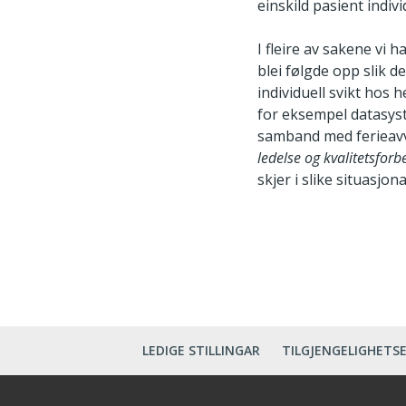
einskild pasient indivi
I fleire av sakene vi
blei følgde opp slik d
individuell svikt hos 
for eksempel datasyst
samband med ferieavvi
ledelse og kvalitetsforb
skjer i slike situasjona
LEDIGE STILLINGAR
TILGJENGELIGHETS