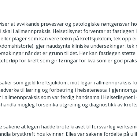
 viser at avvikande prøvesvar og patologiske røntgensvar ho
ei skal i allmennpraksis. Helsetilsynet forventar at fastlege
ller plager som kan vere teikn på kreftsjukdom, tek opp 
kdomshistorie), gjer naudsynte kliniske undersøkingar, tek
ndersøkingar når det er grunn til det. Her kan fastlegen støtte
keforløp for kreft som gir føringar for kva som er god praks
ssaker som gjeld kreftsjukdom, mot legar i allmennpraksis for
edverke til læring og forbetring i helsetenesta. I gjennomg
 i allmennpraksis som var ferdig handsama i Helsetilsynet i 
mhandla mogleg forseinka utgreiing og diagnostikk av kref
sse sakene at legen hadde brote kravet til forsvarleg verkse
dla brystkreft hos kvinner. Elles var sakene fordelte på ulik