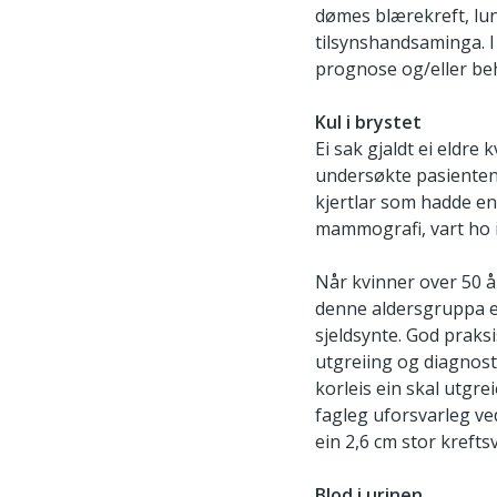
dømes blærekreft, lun
tilsynshandsaminga. I
prognose og/eller be
Kul i brystet
Ei sak gjaldt ei eldre
undersøkte pasienten o
kjertlar som hadde end
mammografi, vart ho i
Når kvinner over 50 år
denne aldersgruppa er
sjeldsynte. God praksis 
utgreiing og diagnost
korleis ein skal utgre
fagleg uforsvarleg ved
ein 2,6 cm stor kreftsv
Blod i urinen