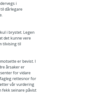
ndervegs i
til dårlegare
e.
kul i brystet. Legen
 at det kunne vere
ilvising til
motsette er bevist. I
dre årsaker er
k senter for vidare
 fagleg rettesnor for
 etter vår vurdering
n fekk seinare påvist