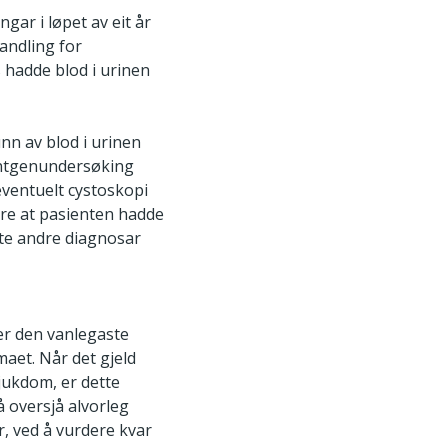
gar i løpet av eit år
andling for
s hadde blod i urinen
n av blod i urinen
røntgenundersøking
eventuelt cystoskopi
nare at pasienten hadde
rte andre diagnosar
 er den vanlegaste
aet. Når det gjeld
jukdom, er dette
 oversjå alvorleg
, ved å vurdere kvar