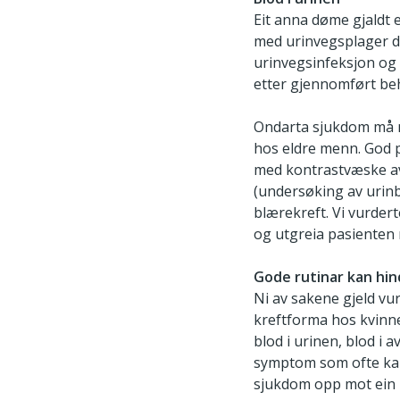
Eit anna døme gjaldt e
med urinvegsplager de
urinvegsinfeksjon og 
etter gjennomført be
Ondarta sjukdom må m
hos eldre menn. God 
med kontrastvæske av 
(undersøking av urinbl
blærekreft. Vi vurder
og utgreia pasienten
Gode rutinar kan hin
Ni av sakene gjeld vur
kreftforma hos kvinne
blod i urinen, blod i
symptom som ofte kan 
sjukdom opp mot ein k