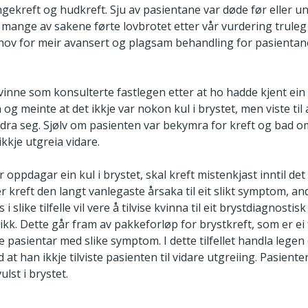
gekreft og hudkreft. Sju av pasientane var døde før eller u
 mange av sakene førte lovbrotet etter vår vurdering truleg 
hov for meir avansert og plagsam behandling for pasientan
 kvinne som konsulterte fastlegen etter at ho hadde kjent ein 
g meinte at det ikkje var nokon kul i brystet, men viste til
ra seg. Sjølv om pasienten var bekymra for kreft og bad om t
kkje utgreia vidare.
 oppdagar ein kul i brystet, skal kreft mistenkjast inntil det 
 kreft den langt vanlegaste årsaka til eit slikt symptom, an
i slike tilfelle vil vere å tilvise kvinna til eit brystdiagnostis
ikk. Dette går fram av pakkeforløp for brystkreft, som er ei
ie pasientar med slike symptom. I dette tilfellet handla legen
 at han ikkje tilviste pasienten til vidare utgreiing. Pasiente
ulst i brystet.