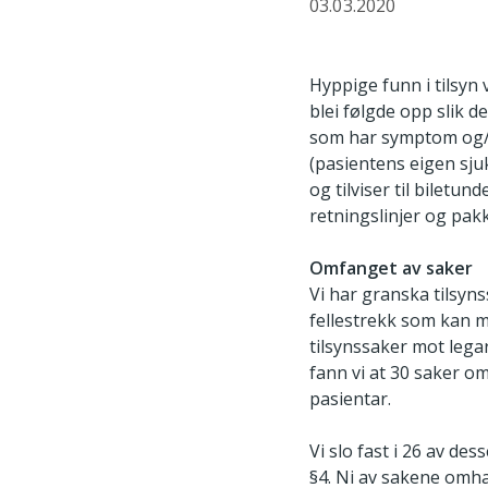
03.03.2020
Hyppige funn i tilsyn
blei følgde opp slik d
som har symptom og/e
(pasientens eigen sju
og tilviser til biletu
retningslinjer og pak
Omfanget av saker
Vi har granska tilsyn
fellestrekk som kan m
tilsynssaker mot legar
fann vi at 30 saker o
pasientar.
Vi slo fast i 26 av de
§4. Ni av sakene omhan