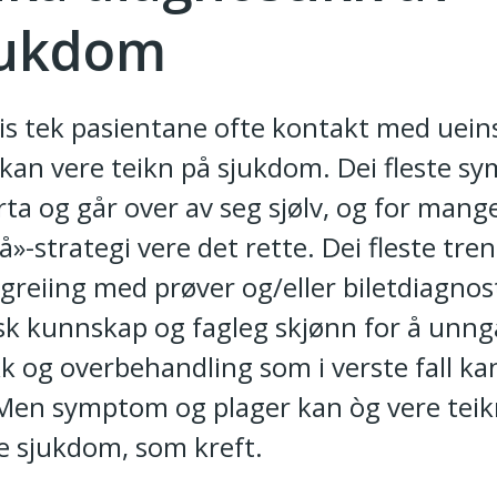
jukdom
sis tek pasientane ofte kontakt med uei
kan vere teikn på sjukdom. Dei fleste 
ta og går over av seg sjølv, og for mange
å»-strategi vere det rette. Dei fleste tren
reiing med prøver og/eller biletdiagnos
sk kunnskap og fagleg skjønn for å unng
k og overbehandling som i verste fall kan
Men symptom og plager kan òg vere teik
e sjukdom, som kreft.