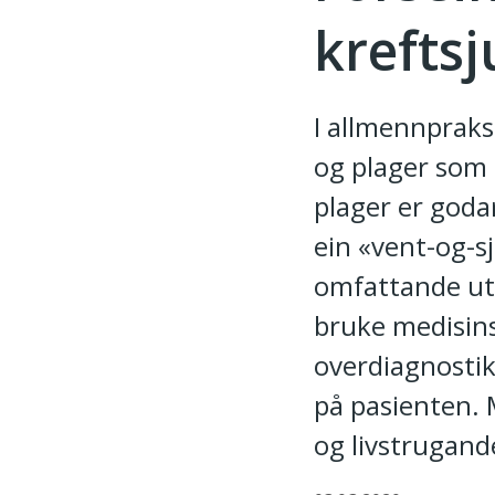
krefts
I allmennprak
og plager som 
plager er godar
ein «vent-og-sj
omfattande utg
bruke medisin
overdiagnostik
på pasienten. 
og livstrugand