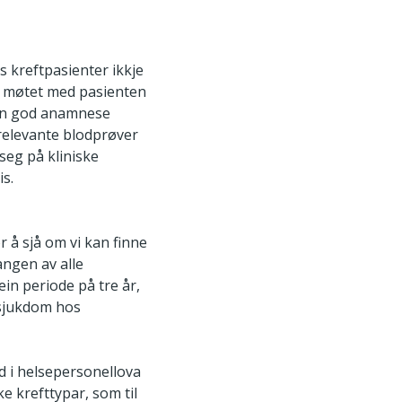
s kreftpasienter ikkje
n i møtet med pasienten
ein god anamnese
 relevante blodprøver
 seg på kliniske
is.
 å sjå om vi kan finne
angen av alle
ein periode på tre år,
tsjukdom hos
md i helsepersonellova
e krefttypar, som til