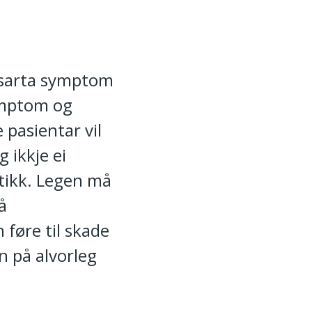
nsarta symptom
symptom og
 pasientar vil
g ikkje ei
tikk. Legen må
å
 føre til skade
n på alvorleg