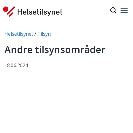
Vis søkef
Nav
Luk
Du er her:
Helsetilsynet
Tilsyn
Andre tilsynsområder
18.06.2024