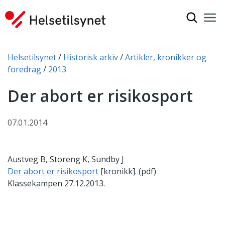
Vis søkef
Nav
Luk
Du er her:
Helsetilsynet
Historisk arkiv
Artikler, kronikker og
foredrag
2013
Der abort er risikosport
07.01.2014
Austveg B, Storeng K, Sundby J
Der abort er risikosport
[kronikk]. (pdf)
Klassekampen 27.12.2013.