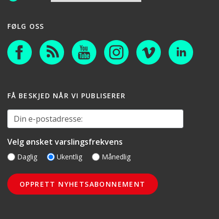
FØLG OSS
FÅ BESKJED NÅR VI PUBLISERER
Din e-postadresse:
Velg ønsket varslingsfrekvens
Daglig
Ukentlig
Månedlig