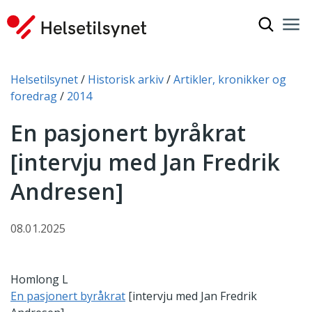
Vis søkef
Nav
Luk
Du er her:
Helsetilsynet
Historisk arkiv
Artikler, kronikker og
foredrag
2014
En pasjonert byråkrat
[intervju med Jan Fredrik
Andresen]
08.01.2025
Homlong L
En pasjonert byråkrat
[intervju med Jan Fredrik