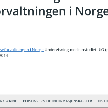
orvaltningen i Norg
lseforvaltningen i Norge
Undervisning medisinstudiet UiO (p
 2014
ERKLÆRING
PERSONVERN OG INFORMASJONSKAPSLER
HISTO