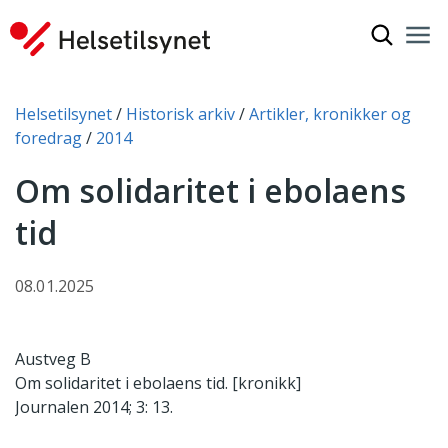
Vis søkef
Nav
Luk
Du er her:
Helsetilsynet
Historisk arkiv
Artikler, kronikker og
foredrag
2014
Om solidaritet i ebolaens
tid
08.01.2025
Austveg B
Om solidaritet i ebolaens tid. [kronikk]
Journalen 2014; 3: 13.