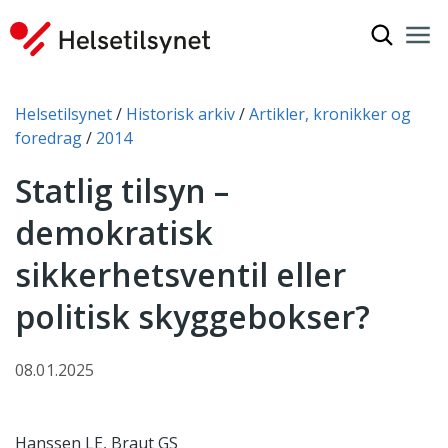
Vis søkef
Nav
Luk
Du er her:
Helsetilsynet
Historisk arkiv
Artikler, kronikker og
foredrag
2014
Statlig tilsyn –
demokratisk
sikkerhetsventil eller
politisk skyggebokser?
08.01.2025
Hanssen LE, Braut GS