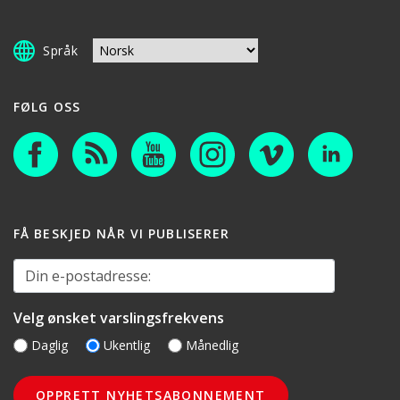
Språk
FØLG OSS
FÅ BESKJED NÅR VI PUBLISERER
Din e-postadresse:
Velg ønsket varslingsfrekvens
Daglig
Ukentlig
Månedlig