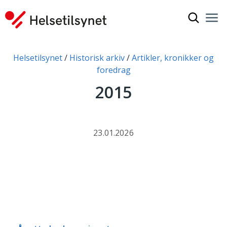
Vis søkef
Nav
Luk
Du er her:
Helsetilsynet
Historisk arkiv
Artikler, kronikker og
foredrag
2015
23.01.2026