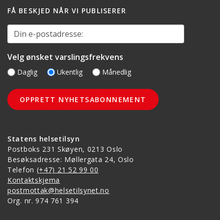
FÅ BESKJED NÅR VI PUBLISERER
Din e-postadresse:
Velg ønsket varslingsfrekvens
Daglig
Ukentlig
Månedlig
Statens helsetilsyn
Postboks 231 Skøyen, 0213 Oslo
Besøksadresse: Møllergata 24, Oslo
Telefon
(+47) 21 52 99 00
Kontaktskjema
postmottak@helsetilsynet.no
Org. nr. 974 761 394