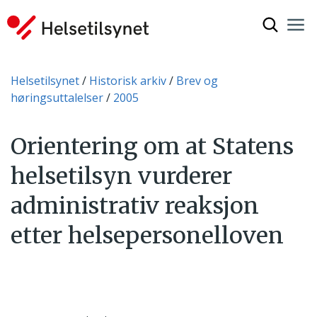
Vis søkef
Nav
Luk
Du er her:
Helsetilsynet
Historisk arkiv
Brev og
høringsuttalelser
2005
Orientering om at Statens
helsetilsyn vurderer
administrativ reaksjon
etter helsepersonelloven