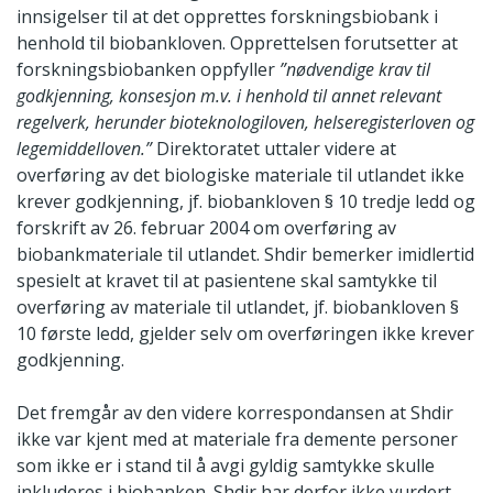
innsigelser til at det opprettes forskningsbiobank i
henhold til biobankloven. Opprettelsen forutsetter at
forskningsbiobanken oppfyller
”nødvendige krav til
godkjenning, konsesjon m.v. i henhold til annet relevant
regelverk, herunder bioteknologiloven, helseregisterloven og
legemiddelloven.”
Direktoratet uttaler videre at
overføring av det biologiske materiale til utlandet ikke
krever godkjenning, jf. biobankloven § 10 tredje ledd og
forskrift av 26. februar 2004 om overføring av
biobankmateriale til utlandet. Shdir bemerker imidlertid
spesielt at kravet til at pasientene skal samtykke til
overføring av materiale til utlandet, jf. biobankloven §
10 første ledd, gjelder selv om overføringen ikke krever
godkjenning.
Det fremgår av den videre korrespondansen at Shdir
ikke var kjent med at materiale fra demente personer
som ikke er i stand til å avgi gyldig samtykke skulle
inkluderes i biobanken. Shdir har derfor ikke vurdert