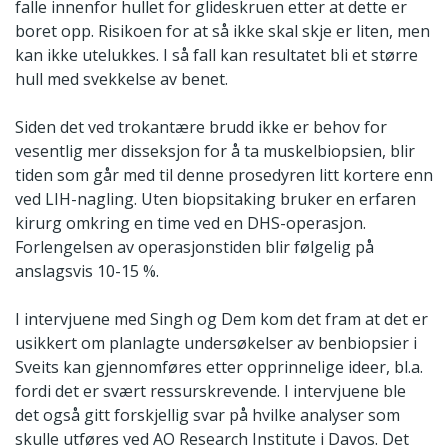
falle innenfor hullet for glideskruen etter at dette er
boret opp. Risikoen for at så ikke skal skje er liten, men
kan ikke utelukkes. I så fall kan resultatet bli et større
hull med svekkelse av benet.
Siden det ved trokantære brudd ikke er behov for
vesentlig mer disseksjon for å ta muskelbiopsien, blir
tiden som går med til denne prosedyren litt kortere enn
ved LIH-nagling. Uten biopsitaking bruker en erfaren
kirurg omkring en time ved en DHS-operasjon.
Forlengelsen av operasjonstiden blir følgelig på
anslagsvis 10-15 %.
I intervjuene med Singh og Dem kom det fram at det er
usikkert om planlagte undersøkelser av benbiopsier i
Sveits kan gjennomføres etter opprinnelige ideer, bl.a.
fordi det er svært ressurskrevende. I intervjuene ble
det også gitt forskjellig svar på hvilke analyser som
skulle utføres ved AO Research Institute i Davos. Det