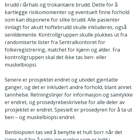
brudd i lårhals og trokantære brudd. Dette for å
kartlegge risikomomenter og eventuelt finne forhold
som kan disponere for slike brudd. Alle pasienter
innlagt for akutt hoftebrudd skulle inkluderes, også
senildemente. Kontrollgruppen skulle plukkes ut fra
randomiserte lister fra Sentralkontoret for
folkeregistrering, matchet for kjønn og alder. Fra
kontrollgruppen skal det ikke tas ben- eller
muskelbiopsi.
Senere er prosjektet endret og utvidet gjentatte
ganger, og det er inkludert andre forhold, blant annet
tannhelse. Retningslinjer for informasjon og samtykke
er endret, og prosedyrebeskrivelse for alle deler av
prosjektet er endret. Spesielt er prosedyren for å ta ut
ben – og muskelbiopsi endret.
Benbiopsien tas ved å benytte et hult borr når det
lages hull for å sette inn naglen som er ledd i