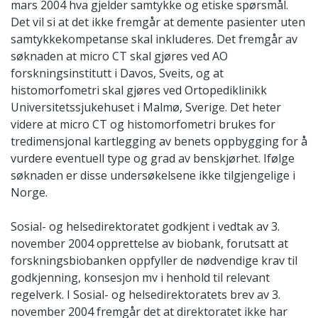
mars 2004 hva gjelder samtykke og etiske spørsmål.
Det vil si at det ikke fremgår at demente pasienter uten
samtykkekompetanse skal inkluderes. Det fremgår av
søknaden at micro CT skal gjøres ved AO
forskningsinstitutt i Davos, Sveits, og at
histomorfometri skal gjøres ved Ortopediklinikk
Universitetssjukehuset i Malmø, Sverige. Det heter
videre at micro CT og histomorfometri brukes for
tredimensjonal kartlegging av benets oppbygging for å
vurdere eventuell type og grad av benskjørhet. Ifølge
søknaden er disse undersøkelsene ikke tilgjengelige i
Norge.
Sosial- og helsedirektoratet godkjent i vedtak av 3.
november 2004 opprettelse av biobank, forutsatt at
forskningsbiobanken oppfyller de nødvendige krav til
godkjenning, konsesjon mv i henhold til relevant
regelverk. I Sosial- og helsedirektoratets brev av 3.
november 2004 fremgår det at direktoratet ikke har