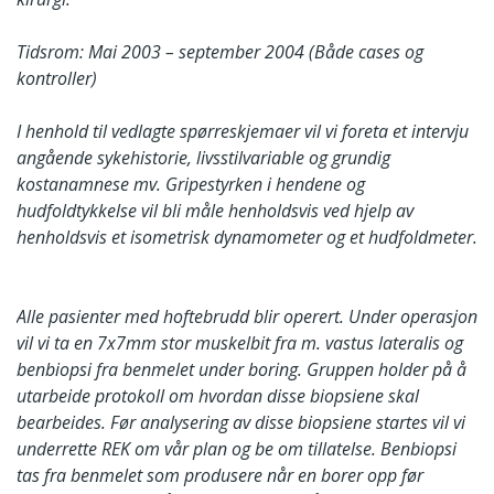
Tidsrom: Mai 2003 – september 2004 (Både cases og
kontroller)
I henhold til vedlagte spørreskjemaer vil vi foreta et intervju
angående sykehistorie, livsstilvariable og grundig
kostanamnese mv. Gripestyrken i hendene og
hudfoldtykkelse vil bli måle henholdsvis ved hjelp av
henholdsvis et isometrisk dynamometer og et hudfoldmeter.
Alle pasienter med hoftebrudd blir operert. Under operasjon
vil vi ta en 7x7mm stor muskelbit fra m. vastus lateralis og
benbiopsi fra benmelet under boring. Gruppen holder på å
utarbeide protokoll om hvordan disse biopsiene skal
bearbeides. Før analysering av disse biopsiene startes vil vi
underrette REK om vår plan og be om tillatelse. Benbiopsi
tas fra benmelet som produsere når en borer opp før