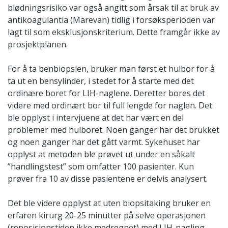
blødningsrisiko var også angitt som årsak til at bruk av
antikoagulantia (Marevan) tidlig i forsøksperioden var
lagt til som eksklusjonskriterium. Dette framgår ikke av
prosjektplanen.
For å ta benbiopsien, bruker man først et hulbor for å
ta ut en bensylinder, i stedet for å starte med det
ordinære boret for LIH-naglene. Deretter bores det
videre med ordinært bor til full lengde for naglen. Det
ble opplyst i intervjuene at det har vært en del
problemer med hulboret. Noen ganger har det brukket
og noen ganger har det gått varmt. Sykehuset har
opplyst at metoden ble prøvet ut under en såkalt
”handlingstest” som omfatter 100 pasienter. Kun
prøver fra 10 av disse pasientene er delvis analysert.
Det ble videre opplyst at uten biopsitaking bruker en
erfaren kirurg 20-25 minutter på selve operasjonen
(reposisjonstiden ikke medregnet) med LIH-nagling.