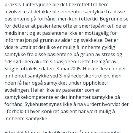
praksis. I intervjuene ble det bekreftet fra flere
involverte at det ikke ble innhentet samtykke fra disse
pasientene på forhånd, men kun i ettertid. Begrunnelse
for dette er at pasientene ofte er smertepåvirket, de er
medisinert og at pasientene ikke er mottagelig for
informasjon på grunn av alder og svekkelse. Det er
videre uttalt at det ikke er mulig å innhente gyldig
samtykke fra disse pasientene på grunn av stress og
tidsnød i den akutte situasjonen. Dette fremgår av
Singhs uttalelse datert 3. mai 2005. Hos de fleste er det
innhentet samtykke ved 3-månederskontrollen, men
noen få har også samtykket under oppholdet i
avdelingen. Heller ikke av pasienter som er
samtykkekompetente er det innhentet samtykke på
forhånd. Sykehuset synes ikke å ha vurdert hvorvidt det
i forhold til hver konkret pasient har vært mulig å
innhente samtykke.
Etter det Statens helsetilsyn forstår er det innhentet