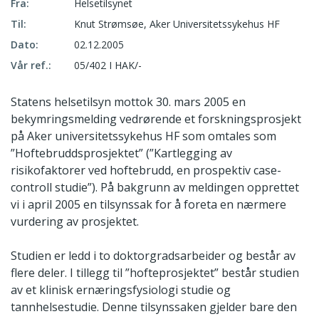
Fra:
Helsetilsynet
Til:
Knut Strømsøe, Aker Universitetssykehus HF
Dato:
02.12.2005
Vår ref.:
05/402 I HAK/-
Statens helsetilsyn mottok 30. mars 2005 en
bekymringsmelding vedrørende et forskningsprosjekt
på Aker universitetssykehus HF som omtales som
”Hoftebruddsprosjektet” (”Kartlegging av
risikofaktorer ved hoftebrudd, en prospektiv case-
controll studie”). På bakgrunn av meldingen opprettet
vi i april 2005 en tilsynssak for å foreta en nærmere
vurdering av prosjektet.
Studien er ledd i to doktorgradsarbeider og består av
flere deler. I tillegg til ”hofteprosjektet” består studien
av et klinisk ernæringsfysiologi studie og
tannhelsestudie. Denne tilsynssaken gjelder bare den