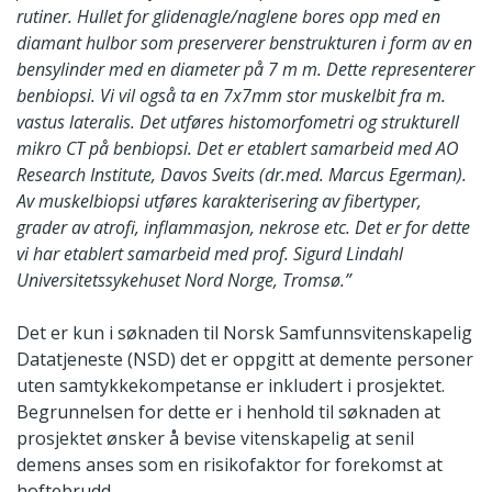
rutiner. Hullet for glidenagle/naglene bores opp med en
diamant hulbor som preserverer benstrukturen i form av en
bensylinder med en diameter på 7 m m. Dette representerer
benbiopsi. Vi vil også ta en 7x7mm stor muskelbit fra m.
vastus lateralis. Det utføres histomorfometri og strukturell
mikro CT på benbiopsi. Det er etablert samarbeid med AO
Research Institute, Davos Sveits (dr.med. Marcus Egerman).
Av muskelbiopsi utføres karakterisering av fibertyper,
grader av atrofi, inflammasjon, nekrose etc. Det er for dette
vi har etablert samarbeid med prof. Sigurd Lindahl
Universitetssykehuset Nord Norge, Tromsø.”
Det er kun i søknaden til Norsk Samfunnsvitenskapelig
Datatjeneste (NSD) det er oppgitt at demente personer
uten samtykkekompetanse er inkludert i prosjektet.
Begrunnelsen for dette er i henhold til søknaden at
prosjektet ønsker å bevise vitenskapelig at senil
demens anses som en risikofaktor for forekomst at
hoftebrudd.