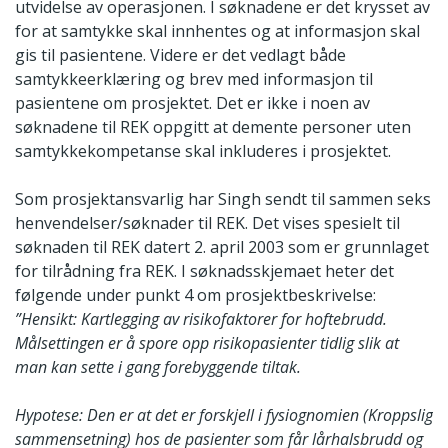
utvidelse av operasjonen. I søknadene er det krysset av
for at samtykke skal innhentes og at informasjon skal
gis til pasientene. Videre er det vedlagt både
samtykkeerklæring og brev med informasjon til
pasientene om prosjektet. Det er ikke i noen av
søknadene til REK oppgitt at demente personer uten
samtykkekompetanse skal inkluderes i prosjektet.
Som prosjektansvarlig har Singh sendt til sammen seks
henvendelser/søknader til REK. Det vises spesielt til
søknaden til REK datert 2. april 2003 som er grunnlaget
for tilrådning fra REK. I søknadsskjemaet heter det
følgende under punkt 4 om prosjektbeskrivelse:
”Hensikt: Kartlegging av risikofaktorer for hoftebrudd.
Målsettingen er å spore opp risikopasienter tidlig slik at
man kan sette i gang forebyggende tiltak.
Hypotese: Den er at det er forskjell i fysiognomien (Kroppslig
sammensetning) hos de pasienter som får lårhalsbrudd og