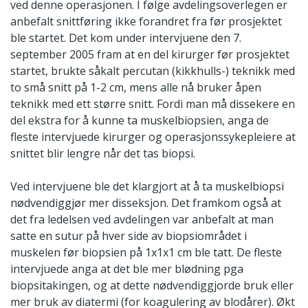
ved denne operasjonen. I følge avdelingsoverlegen er
anbefalt snittføring ikke forandret fra før prosjektet
ble startet. Det kom under intervjuene den 7.
september 2005 fram at en del kirurger før prosjektet
startet, brukte såkalt percutan (kikkhulls-) teknikk med
to små snitt på 1-2 cm, mens alle nå bruker åpen
teknikk med ett større snitt. Fordi man må dissekere en
del ekstra for å kunne ta muskelbiopsien, anga de
fleste intervjuede kirurger og operasjonssykepleiere at
snittet blir lengre når det tas biopsi.
Ved intervjuene ble det klargjort at å ta muskelbiopsi
nødvendiggjør mer disseksjon. Det framkom også at
det fra ledelsen ved avdelingen var anbefalt at man
satte en sutur på hver side av biopsiområdet i
muskelen før biopsien på 1x1x1 cm ble tatt. De fleste
intervjuede anga at det ble mer blødning pga
biopsitakingen, og at dette nødvendiggjorde bruk eller
mer bruk av diatermi (for koagulering av blodårer). Økt