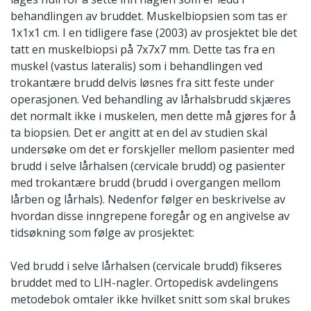
behandlingen av bruddet. Muskelbiopsien som tas er
1x1x1 cm. I en tidligere fase (2003) av prosjektet ble det
tatt en muskelbiopsi på 7x7x7 mm. Dette tas fra en
muskel (vastus lateralis) som i behandlingen ved
trokantære brudd delvis løsnes fra sitt feste under
operasjonen. Ved behandling av lårhalsbrudd skjæres
det normalt ikke i muskelen, men dette må gjøres for å
ta biopsien. Det er angitt at en del av studien skal
undersøke om det er forskjeller mellom pasienter med
brudd i selve lårhalsen (cervicale brudd) og pasienter
med trokantære brudd (brudd i overgangen mellom
lårben og lårhals). Nedenfor følger en beskrivelse av
hvordan disse inngrepene foregår og en angivelse av
tidsøkning som følge av prosjektet:
Ved brudd i selve lårhalsen (cervicale brudd) fikseres
bruddet med to LIH-nagler. Ortopedisk avdelingens
metodebok omtaler ikke hvilket snitt som skal brukes