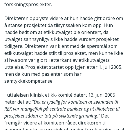
forskningsprosjekter.
Direktøren opplyste videre at hun hadde gitt ordre om
å stanse prosjektet da tilsynssaken kom opp. Hun
hadde bedt om at etikkutvalget ble orientert, da
utvalget sannsynligvis ikke hadde vurdert prosjektet
tidligere. Direktøren var kjent med de spørsmål som
etikkutvalget hadde stilt til prosjektet, men kunne ikke
si hva som var gjort i etterkant av etikkutvalgets
uttalelse. Prosjektet startet opp igjen etter 1. juli 2005,
men da kun med pasienter som har
samtykkekompetanse.
I uttalelsen klinisk etikk-komité datert 13. juni 2005
heter det at:
”Det er tydelig for komiteen at søknaden til
REK var mangelfull på sentrale punkter og at tillatelsen til
prosjektet sådan er tatt på sviktende grunnlag.”
Det
fremgår videre at komiteen rådet direktøren til
gjenopptagelse av prosjektet, under forutsetning av at