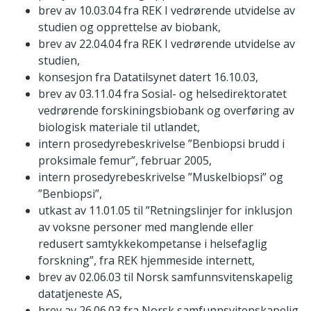
brev av 10.03.04 fra REK I vedrørende utvidelse av
studien og opprettelse av biobank,
brev av 22.04.04 fra REK I vedrørende utvidelse av
studien,
konsesjon fra Datatilsynet datert 16.10.03,
brev av 03.11.04 fra Sosial- og helsedirektoratet
vedrørende forskiningsbiobank og overføring av
biologisk materiale til utlandet,
intern prosedyrebeskrivelse ”Benbiopsi brudd i
proksimale femur”, februar 2005,
intern prosedyrebeskrivelse ”Muskelbiopsi” og
”Benbiopsi”,
utkast av 11.01.05 til ”Retningslinjer for inklusjon
av voksne personer med manglende eller
redusert samtykkekompetanse i helsefaglig
forskning”, fra REK hjemmeside internett,
brev av 02.06.03 til Norsk samfunnsvitenskapelig
datatjeneste AS,
brev av 26.06.03 fra Norsk samfunnsvitenskapelig