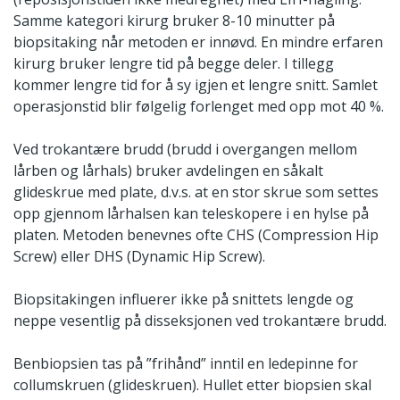
Samme kategori kirurg bruker 8-10 minutter på
biopsitaking når metoden er innøvd. En mindre erfaren
kirurg bruker lengre tid på begge deler. I tillegg
kommer lengre tid for å sy igjen et lengre snitt. Samlet
operasjonstid blir følgelig forlenget med opp mot 40 %.
Ved trokantære brudd (brudd i overgangen mellom
lårben og lårhals) bruker avdelingen en såkalt
glideskrue med plate, d.v.s. at en stor skrue som settes
opp gjennom lårhalsen kan teleskopere i en hylse på
platen. Metoden benevnes ofte CHS (Compression Hip
Screw) eller DHS (Dynamic Hip Screw).
Biopsitakingen influerer ikke på snittets lengde og
neppe vesentlig på disseksjonen ved trokantære brudd.
Benbiopsien tas på ”frihånd” inntil en ledepinne for
collumskruen (glideskruen). Hullet etter biopsien skal