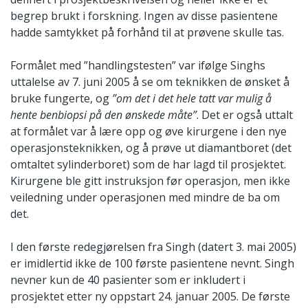
begrep brukt i forskning. Ingen av disse pasientene
hadde samtykket på forhånd til at prøvene skulle tas.
Formålet med ”handlingstesten” var ifølge Singhs
uttalelse av 7. juni 2005 å se om teknikken de ønsket å
bruke fungerte, og
”om det i det hele tatt var mulig å
hente benbiopsi på den ønskede måte”
. Det er også uttalt
at formålet var å lære opp og øve kirurgene i den nye
operasjonsteknikken, og å prøve ut diamantboret (det
omtaltet sylinderboret) som de har lagd til prosjektet.
Kirurgene ble gitt instruksjon før operasjon, men ikke
veiledning under operasjonen med mindre de ba om
det.
I den første redegjørelsen fra Singh (datert 3. mai 2005)
er imidlertid ikke de 100 første pasientene nevnt. Singh
nevner kun de 40 pasienter som er inkludert i
prosjektet etter ny oppstart 24. januar 2005. De første