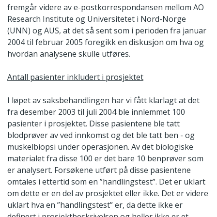
fremgår videre av e-postkorrespondansen mellom AO
Research Institute og Universitetet i Nord-Norge
(UNN) og AUS, at det så sent som i perioden fra januar
2004 til februar 2005 foregikk en diskusjon om hva og
hvordan analysene skulle utføres.
Antall pasienter inkludert i prosjektet
I løpet av saksbehandlingen har vi fått klarlagt at det
fra desember 2003 til juli 2004 ble innlemmet 100
pasienter i prosjektet. Disse pasientene ble tatt
blodprøver av ved innkomst og det ble tatt ben - og
muskelbiopsi under operasjonen. Av det biologiske
materialet fra disse 100 er det bare 10 benprøver som
er analysert. Forsøkene utført på disse pasientene
omtales i ettertid som en ”handlingstest”. Det er uklart
om dette er en del av prosjektet eller ikke. Det er videre
uklart hva en ”handlingstest” er, da dette ikke er
definert i prosjektbeskrivelsen og heller ikke er et