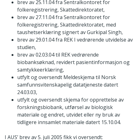
brev av 25.11.04 fra Sentralkontoret for
folkeregistrering, Skattedirektoratet,
brev av 27.11.04 fra Sentralkontoret for
folkeregistrering, Skattedirektoratet, med
taushetserklæring signert av Gurkipal Singh,
brev av 29.01.04 fra REK I vedrørende utvidelse av
studien,
brev av 02.03.04 til REK vedrørende
biobanksøknad, revidert pasientinformasjon og
samtykkeerklæring,
utfylt og oversendt Meldeskjema til Norsk
samfunnsvitenskapelig datatjeneste datert
24.03.03,
utfylt og oversendt skjema for opprettelse av
forskningsbiobank, utførsel av biologisk
materiale og endret, utvidet eller ny bruk av
tidligere innsamlet materiale datert 15.10.04.
I AUS’ brev av 5. juli 2005 fikk vi oversendt: