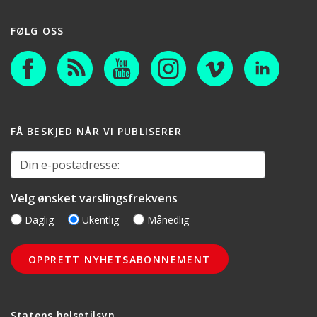
FØLG OSS
FÅ BESKJED NÅR VI PUBLISERER
Din e-postadresse:
Velg ønsket varslingsfrekvens
Daglig
Ukentlig
Månedlig
Statens helsetilsyn