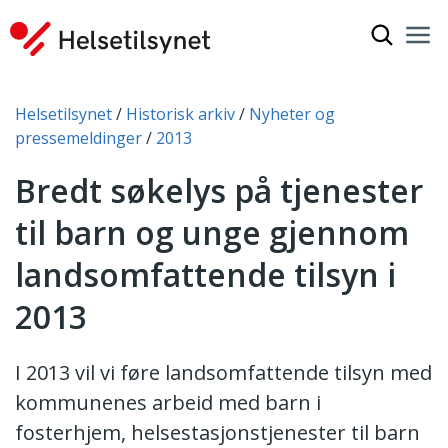
Vis søkef
Nav
Luk
Du er her:
Helsetilsynet
Historisk arkiv
Nyheter og
pressemeldinger
2013
Bredt søkelys på tjenester
til barn og unge gjennom
landsomfattende tilsyn i
2013
I 2013 vil vi føre landsomfattende tilsyn med
kommunenes arbeid med barn i
fosterhjem, helsestasjonstjenester til barn