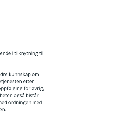
nde i tilknytning til
bedre kunnskap om
etjenesten etter
ppfølging for øvrig,
gheten også bistår
t med ordningen med
gen.