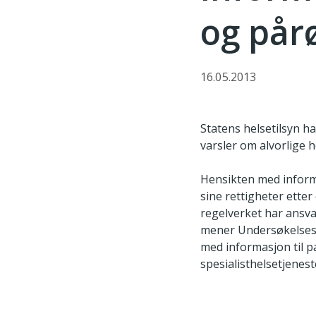
og pår
16.05.2013
Statens helsetilsyn ha
varsler om alvorlige h
Hensikten med inform
sine rettigheter etter
regelverket har ansva
mener Undersøkelsesen
med informasjon til 
spesialisthelsetjenes