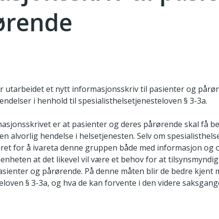
ørende
r utarbeidet et nytt informasjonsskriv til pasienter og pårøre
endelser i henhold til spesialisthelsetjenesteloven § 3-3a.
asjonsskrivet er at pasienter og deres pårørende skal få 
 en alvorlig hendelse i helsetjenesten. Selv om spesialisthels
ret for å ivareta denne gruppen både med informasjon og o
heten at det likevel vil være et behov for at tilsynsmyndi
pasienter og pårørende. På denne måten blir de bedre kjen
teloven § 3-3a, og hva de kan forvente i den videre saksgan