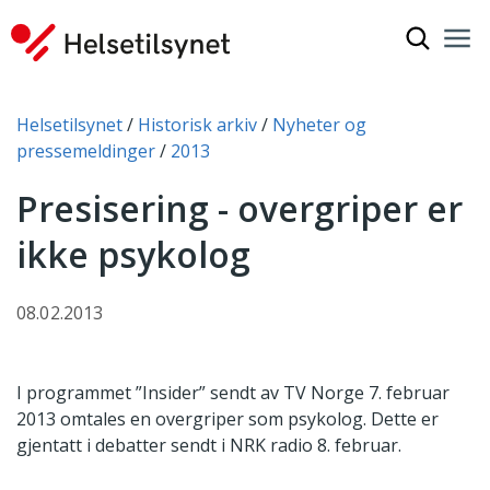
Vis søkef
Nav
Luk
Du er her:
Helsetilsynet
Historisk arkiv
Nyheter og
pressemeldinger
2013
Presisering - overgriper er
ikke psykolog
08.02.2013
I programmet ”Insider” sendt av TV Norge 7. februar
2013 omtales en overgriper som psykolog. Dette er
gjentatt i debatter sendt i NRK radio 8. februar.