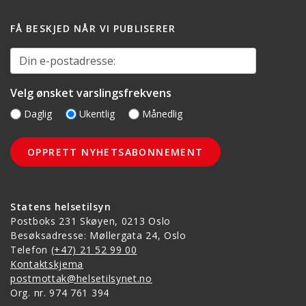
FÅ BESKJED NÅR VI PUBLISERER
Din e-postadresse:
Velg ønsket varslingsfrekvens
Daglig
Ukentlig
Månedlig
Statens helsetilsyn
Postboks 231 Skøyen, 0213 Oslo
Besøksadresse: Møllergata 24, Oslo
Telefon
(+47) 21 52 99 00
Kontaktskjema
postmottak@helsetilsynet.no
Org. nr. 974 761 394