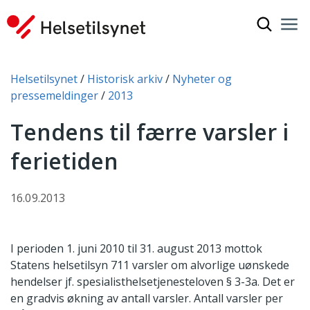
Vis søkef
Nav
Luk
Du er her:
Helsetilsynet
Historisk arkiv
Nyheter og
pressemeldinger
2013
Tendens til færre varsler i
ferietiden
16.09.2013
I perioden 1. juni 2010 til 31. august 2013 mottok
Statens helsetilsyn 711 varsler om alvorlige uønskede
hendelser jf. spesialisthelsetjenesteloven § 3-3a. Det er
en gradvis økning av antall varsler. Antall varsler per