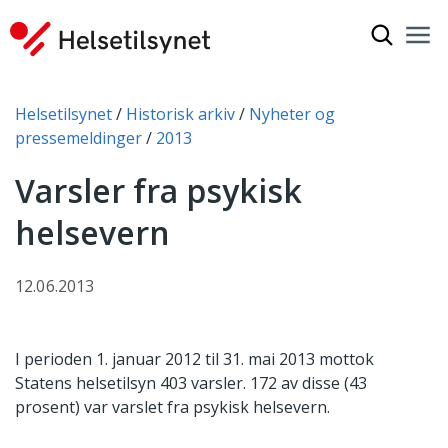
Vis søkef
Nav
Luk
Du er her:
Helsetilsynet
Historisk arkiv
Nyheter og
pressemeldinger
2013
Varsler fra psykisk
helsevern
12.06.2013
I perioden 1. januar 2012 til 31. mai 2013 mottok
Statens helsetilsyn 403 varsler. 172 av disse (43
prosent) var varslet fra psykisk helsevern.