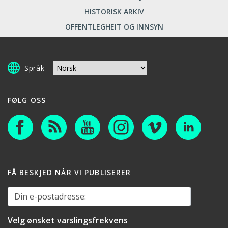
HISTORISK ARKIV
OFFENTLEGHEIT OG INNSYN
Språk
FØLG OSS
FÅ BESKJED NÅR VI PUBLISERER
Din e-postadresse:
Velg ønsket varslingsfrekvens