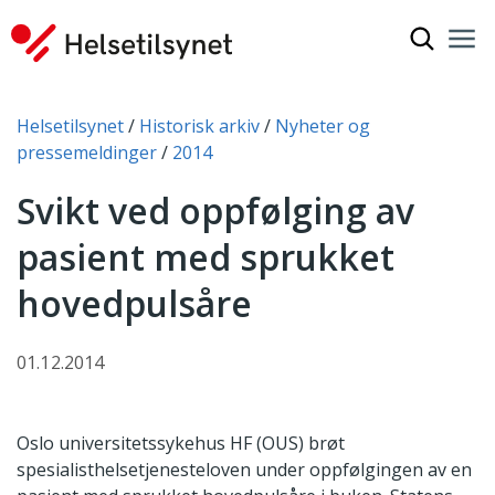
Vis søkef
Nav
Luk
Du er her:
Helsetilsynet
Historisk arkiv
Nyheter og
pressemeldinger
2014
Svikt ved oppfølging av
pasient med sprukket
hovedpulsåre
01.12.2014
Oslo universitetssykehus HF (OUS) brøt
spesialisthelsetjenesteloven under oppfølgingen av en