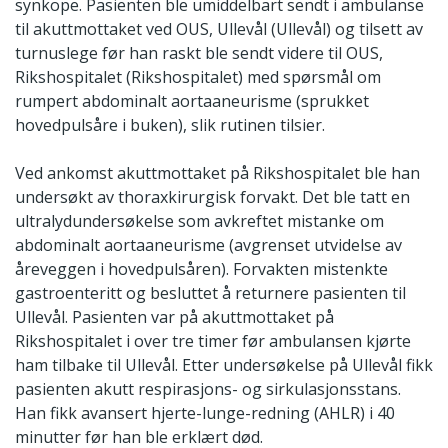
synkope. Pasienten ble umiddelbart sendt i ambulanse
til akuttmottaket ved OUS, Ullevål (Ullevål) og tilsett av
turnuslege før han raskt ble sendt videre til OUS,
Rikshospitalet (Rikshospitalet) med spørsmål om
rumpert abdominalt aortaaneurisme (sprukket
hovedpulsåre i buken), slik rutinen tilsier.
Ved ankomst akuttmottaket på Rikshospitalet ble han
undersøkt av thoraxkirurgisk forvakt. Det ble tatt en
ultralydundersøkelse som avkreftet mistanke om
abdominalt aortaaneurisme (avgrenset utvidelse av
åreveggen i hovedpulsåren). Forvakten mistenkte
gastroenteritt og besluttet å returnere pasienten til
Ullevål. Pasienten var på akuttmottaket på
Rikshospitalet i over tre timer før ambulansen kjørte
ham tilbake til Ullevål. Etter undersøkelse på Ullevål fikk
pasienten akutt respirasjons- og sirkulasjonsstans.
Han fikk avansert hjerte-lunge-redning (AHLR) i 40
minutter før han ble erklært død.