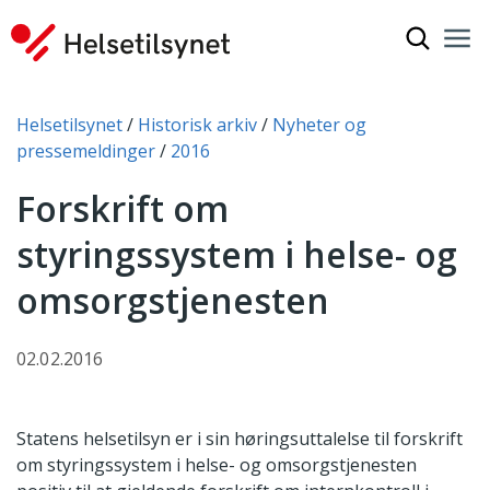
Vis søkef
Nav
Luk
Du er her:
Helsetilsynet
Historisk arkiv
Nyheter og
pressemeldinger
2016
Forskrift om
styringssystem i helse- og
omsorgstjenesten
02.02.2016
Statens helsetilsyn er i sin høringsuttalelse til forskrift
om styringssystem i helse- og omsorgstjenesten