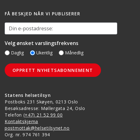
FÅ BESKJED NÅR VI PUBLISERER
Din e-postadresse:
Velg ønsket varslingsfrekvens
Daglig
Ukentlig
Månedlig
Statens helsetilsyn
Postboks 231 Skøyen, 0213 Oslo
Besøksadresse: Møllergata 24, Oslo
Telefon
(+47) 21 52 99 00
Kontaktskjema
postmottak@helsetilsynet.no
Org. nr. 974 761 394