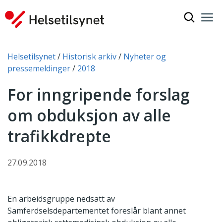
Vis søkef
Nav
Luk
Du er her:
Helsetilsynet
Historisk arkiv
Nyheter og
pressemeldinger
2018
For inngripende forslag
om obduksjon av alle
trafikkdrepte
27.09.2018
En arbeidsgruppe nedsatt av
Samferdselsdepartementet foreslår blant annet