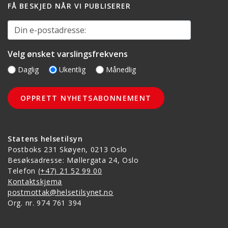
FÅ BESKJED NÅR VI PUBLISERER
Din e-postadresse:
Velg ønsket varslingsfrekvens
Daglig
Ukentlig
Månedlig
Statens helsetilsyn
Postboks 231 Skøyen, 0213 Oslo
Besøksadresse: Møllergata 24, Oslo
Telefon
(+47) 21 52 99 00
Kontaktskjema
postmottak@helsetilsynet.no
Org. nr. 974 761 394