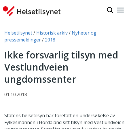
Vis søkef
Nav
Luk
Du er her:
Helsetilsynet
Historisk arkiv
Nyheter og
pressemeldinger
2018
Ikke forsvarlig tilsyn med
Vestlundveien
ungdomssenter
01.10.2018
Statens helsetilsyn har foretatt en undersøkelse av
Fylkesmannen i Hordaland sitt tilsyn med Vestlundveien