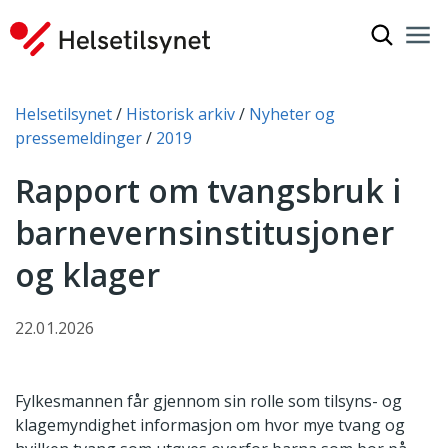
Vis søkef
Nav
Luk
Du er her:
Helsetilsynet
Historisk arkiv
Nyheter og
pressemeldinger
2019
Rapport om tvangsbruk i
barnevernsinstitusjoner
og klager
22.01.2026
Fylkesmannen får gjennom sin rolle som tilsyns- og
klagemyndighet informasjon om hvor mye tvang og