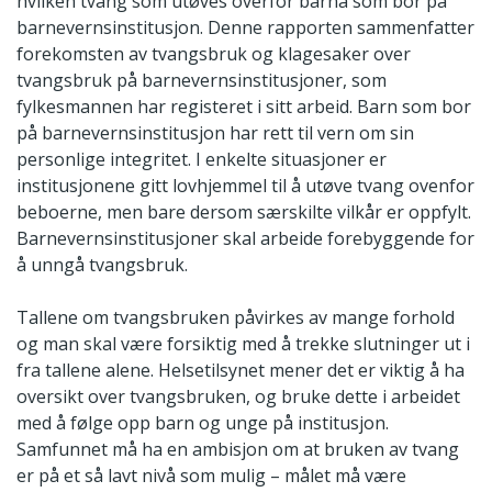
hvilken tvang som utøves overfor barna som bor på
barnevernsinstitusjon. Denne rapporten sammenfatter
forekomsten av tvangsbruk og klagesaker over
tvangsbruk på barnevernsinstitusjoner, som
fylkesmannen har registeret i sitt arbeid. Barn som bor
på barnevernsinstitusjon har rett til vern om sin
personlige integritet. I enkelte situasjoner er
institusjonene gitt lovhjemmel til å utøve tvang ovenfor
beboerne, men bare dersom særskilte vilkår er oppfylt.
Barnevernsinstitusjoner skal arbeide forebyggende for
å unngå tvangsbruk.
Tallene om tvangsbruken påvirkes av mange forhold
og man skal være forsiktig med å trekke slutninger ut i
fra tallene alene. Helsetilsynet mener det er viktig å ha
oversikt over tvangsbruken, og bruke dette i arbeidet
med å følge opp barn og unge på institusjon.
Samfunnet må ha en ambisjon om at bruken av tvang
er på et så lavt nivå som mulig – målet må være