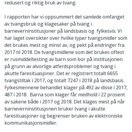
redusert og riktig bruk av tvang.
I rapporten har vi oppsummert det samlede omfanget
av tvangsbruk og klagesaker på tvang i
barneverninstitusjoner på landsbasis og fylkesvis. Vi
har laget oversikter over hvilke typer tvangsmidler som
det brukes mest og minst av, og pekt på endringer fra
2017 til 2018. De tvangsmidlene som det brukes oftest
er rusmiddeltesting av barn som bor på institusjonen
på grunn av alvorlige atferdsproblemer og tvang i
akutte faresituasjoner. Det er registrert totalt 6655
tvangstiltak i 2017, og totalt 7247 i 2018 på landsbasis.
Fylkesmennene behandlet klager på 492 av disse i 2017,
487 i 2018. Barna som klager får medhold i 22 prosent
av sakene både i 2017 og 2018. Det klages mest på når
barneverninstitusjonen bruker tvang i akutte
faresituasjoner og begrenser bruken av elektroniske
kommunikasjonsmidler.