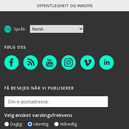
OFFENTLEGHEIT OG INNSYN
Språk
FØLG OSS
FÅ BESKJED NÅR VI PUBLISERER
Din e-postadresse:
Velg ønsket varslingsfrekvens
Daglig
Ukentlig
Månedlig