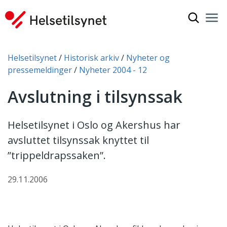
Vis søkef
Nav
Luk
Du er her:
Helsetilsynet
Historisk arkiv
Nyheter og
pressemeldinger
Nyheter 2004 - 12
Avslutning i tilsynssak
Helsetilsynet i Oslo og Akershus har
avsluttet tilsynssak knyttet til
”trippeldrapssaken”.
29.11.2006