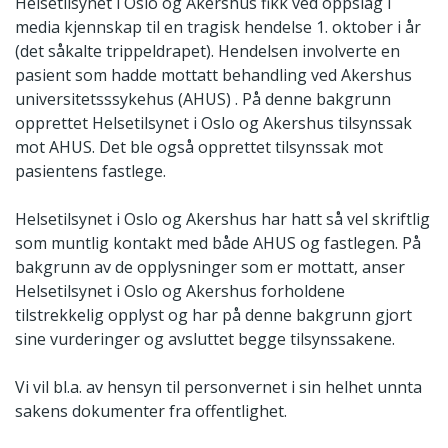
Helsetilsynet i Oslo og Akershus fikk ved oppslag i
media kjennskap til en tragisk hendelse 1. oktober i år
(det såkalte trippeldrapet). Hendelsen involverte en
pasient som hadde mottatt behandling ved Akershus
universitetsssykehus (AHUS) . På denne bakgrunn
opprettet Helsetilsynet i Oslo og Akershus tilsynssak
mot AHUS. Det ble også opprettet tilsynssak mot
pasientens fastlege.
Helsetilsynet i Oslo og Akershus har hatt så vel skriftlig
som muntlig kontakt med både AHUS og fastlegen. På
bakgrunn av de opplysninger som er mottatt, anser
Helsetilsynet i Oslo og Akershus forholdene
tilstrekkelig opplyst og har på denne bakgrunn gjort
sine vurderinger og avsluttet begge tilsynssakene.
Vi vil bl.a. av hensyn til personvernet i sin helhet unnta
sakens dokumenter fra offentlighet.