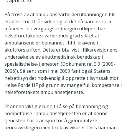
1. april 2010.
På tross av at ambulansearbeiderutdanningen ble
etablert for 10 år siden og at det nå bare er ca. 6
måneder til overgangsordningen utløper, har
helseforetakene i varierende grad sikret at
ambulansene er bemannet i hht. kravene i
akuttforskriften. Dette er bl.a. vist i Riksrevisjonens
undersøkelse av akuttmedisinsk beredskap i
spesialisthelse-tjenesten (Dokument nr. 3:9 (2005-
2006)). Så sent som i mai 2009 fant også Statens
helsetilsyn det nødvendig å opprette tilsynssak mot
Helse Førde HF på grunn av mangelfull kompetanse i
helseforetakets ambulansetjeneste.
Et annen viktig grunn til å se på bemanning og
kompetanse i ambulansetjenesten er at denne
tjenesten har tradisjon for å gjennomføre
ferieavviklingen med bruk av vikarer. Dels har man