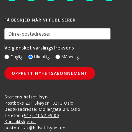
FÅ BESKJED NÅR VI PUBLISERER
Din e-postadresse:
Velg ønsket varslingsfrekvens
Daglig
Ukentlig
Månedlig
Statens helsetilsyn
Postboks 231 Skøyen, 0213 Oslo
Besøksadresse: Møllergata 24, Oslo
Telefon
(+47) 21 52 99 00
Kontaktskjema
postmottak@helsetilsynet.no