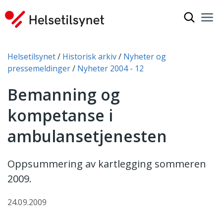
Vis søkef
Nav
Luk
Du er her:
Helsetilsynet
Historisk arkiv
Nyheter og
pressemeldinger
Nyheter 2004 - 12
Bemanning og
kompetanse i
ambulansetjenesten
Oppsummering av kartlegging sommeren
2009.
24.09.2009