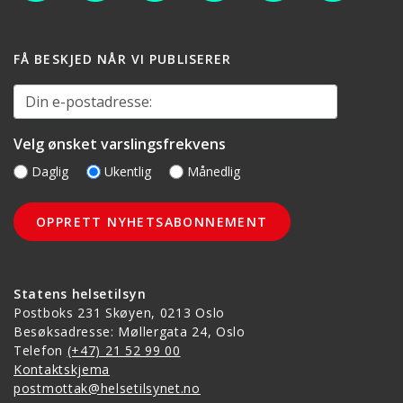
FÅ BESKJED NÅR VI PUBLISERER
Din e-postadresse:
Velg ønsket varslingsfrekvens
Daglig
Ukentlig
Månedlig
Statens helsetilsyn
Postboks 231 Skøyen, 0213 Oslo
Besøksadresse: Møllergata 24, Oslo
Telefon
(+47) 21 52 99 00
Kontaktskjema
postmottak@helsetilsynet.no