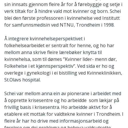
sin innsats gjennom fleire år for å førebyggje og setje i
verk tiltak for å hindre vald mot kvinner og born. Schei
blei den første professoren i kvinnehelse ved Institutt
for samfunnsmedisin ved NTNU, Trondheim i 1998.
Å integrere kvinnehelseperspektivet i
folkehelsearbeidet er sentralt for henne, og ho har
mellom anna skrive fleire lærebøker knytta til
kvinnehelsa, som til dømes ”Kvinner lider- menn dør,
Folkehelse i et kjønnsperspektiv”. Ved sida er ho og
overlege i gynekologi i ei bistilling ved Kvinneklinikken,
St.Olavs hospital.
Schei var mellom anna ein av pionerane i arbeidet med
å opprette krisesentre og ho arbeidde som lækjar på
frivillig basis i krisesentra. Ho arbeidde aktivt for å
etablere eit mottak for valdtekne kvinner i Trondheim. I
fleire år har ho drive med informasjonsarbeid og
førelese om dei problema og behova valdsutsette