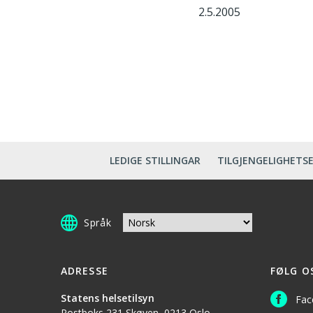
2.5.2005
LEDIGE STILLINGAR
TILGJENGELIGHETS
Språk
ADRESSE
FØLG O
Statens helsetilsyn
Fac
Postboks 231 Skøyen, 0213 Oslo