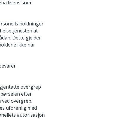
eha lisens som
personells holdninger
helsetjenesten at
ådan. Dette gjelder
holdene ikke har
pbevarer
 gjentatte overgrep
spørselen etter
erved overgrep.
ses uforenlig med
onellets autorisasjon