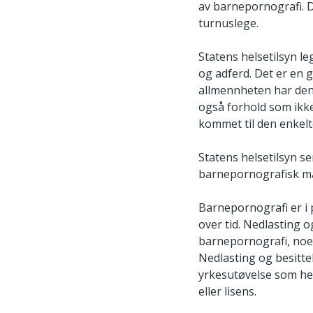
av barnepornografi. D
turnuslege.
Statens helsetilsyn le
og adferd. Det er en 
allmennheten har den 
også forhold som ikke
kommet til den enkelt
Statens helsetilsyn s
barnepornografisk ma
Barnepornografi er i 
over tid. Nedlasting o
barnepornografi, noe 
Nedlasting og besitt
yrkesutøvelse som hel
eller lisens.