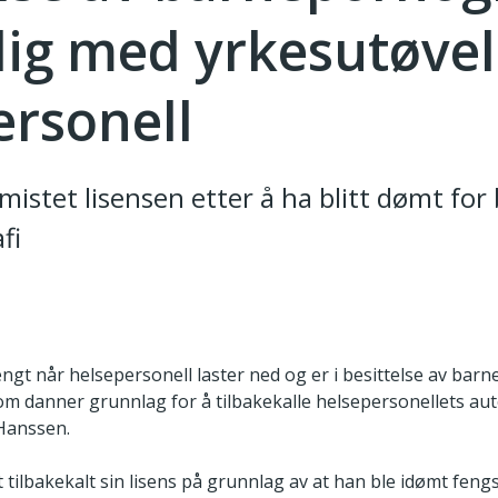
lig med yrkesutøve
ersonell
istet lisensen etter å ha blitt dømt for 
fi
ngt når helsepersonell laster ned og er i besittelse av barn
m danner grunnlag for å tilbakekalle helsepersonellets auto
 Hanssen.
 tilbakekalt sin lisens på grunnlag av at han ble idømt fengse