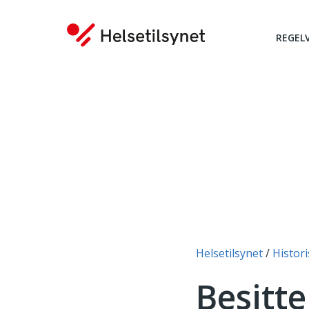
REGEL
Du er her:
Helsetilsynet
Histori
Besitte