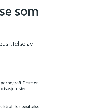
lse som
besittelse av
epornografi. Dette er
risasjon, sier
lstraff for besittelse