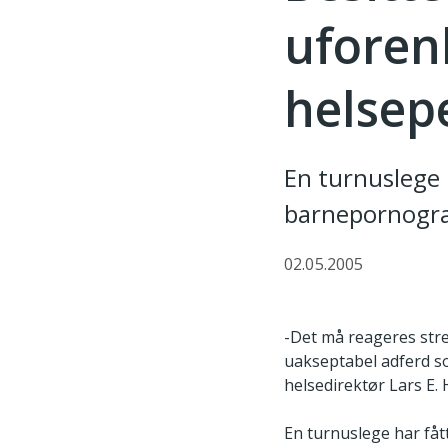
uforen
helsep
En turnuslege m
barnepornogra
02.05.2005
-Det må reageres stre
uakseptabel adferd so
helsedirektør Lars E.
En turnuslege har fått