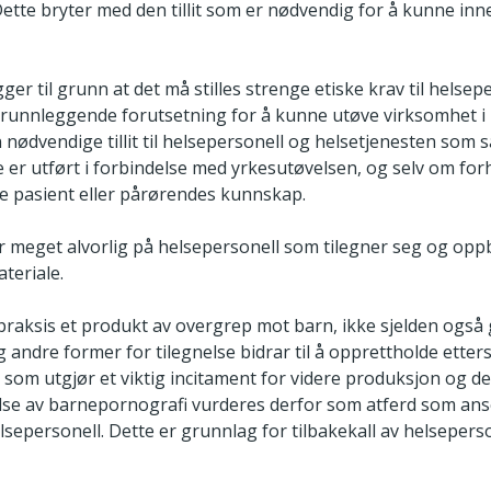
ette bryter med den tillit som er nødvendig for å kunne inn
gger til grunn at det må stilles strenge etiske krav til helse
grunnleggende forutsetning for å kunne utøve virksomhet i 
nødvendige tillit til helsepersonell og helsetjenesten som s
 er utført i forbindelse med yrkesutøvelsen, og selv om for
e pasient eller pårørendes kunnskap.
er meget alvorlig på helsepersonell som tilegner seg og op
teriale.
praksis et produkt av overgrep mot barn, ikke sjelden også
g andre former for tilegnelse bidrar til å opprettholde etter
som utgjør et viktig incitament for videre produksjon og d
else av barnepornografi vurderes derfor som atferd som an
sepersonell. Dette er grunnlag for tilbakekall av helsepers