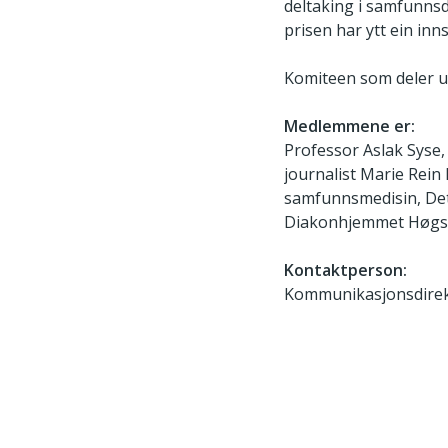
deltaking i samfunnsd
prisen har ytt ein inn
Komiteen som deler ut
Medlemmene er:
Professor Aslak Syse, I
journalist Marie Rein 
samfunnsmedisin, Det
Diakonhjemmet Høgskol
Kontaktperson:
Kommunikasjonsdirekt