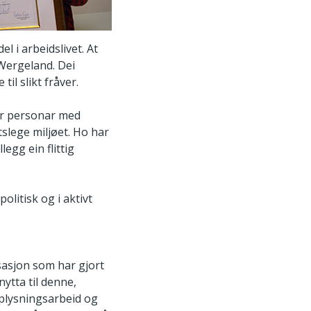
el i arbeidslivet. At
 Wergeland. Dei
l slikt fråver.
or personar med
tslege miljøet. Ho har
egg ein flittig
litisk og i aktivt
isasjon som har gjort
nytta til denne,
opplysningsarbeid og