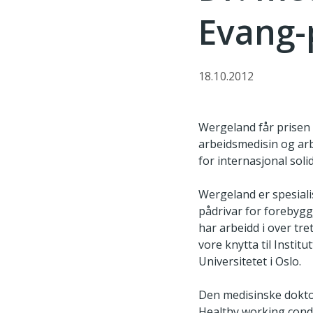
Evang-
18.10.2012
Wergeland får prisen 
arbeidsmedisin og arb
for internasjonal solid
Wergeland er spesiali
pådrivar for forebygg
har arbeidd i over tre
vore knytta til Instit
Universitetet i Oslo.
Den medisinske dokto
Healthy working condit