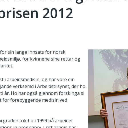
prisen 2012
for sin lange innsats for norsk
eidsmiljø, for kvinnene sine rettar og
aritet.
st i arbeidsmedisin, og har vore ein
jande verksemd i Arbeidstilsynet, der ho
tti år. Ho har også gjennom forskinga si
utt for forebyggende medisin ved
rgraden tok ho i 1999 på arbeidet
ions in pregnancy. I sitt arbeid har