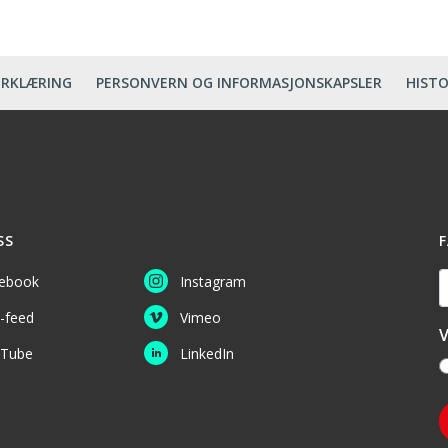
ERKLÆRING
PERSONVERN OG INFORMASJONSKAPSLER
HISTO
SS
F
D
ebook
Instagram
-feed
Vimeo
V
Tube
LinkedIn