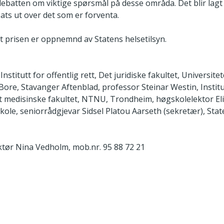
ebatten om viktige spørsmål på desse områda. Det blir lagt 
sats ut over det som er forventa.
 prisen er oppnemnd av Statens helsetilsyn.
nstitutt for offentlig rett, Det juridiske fakultet, Universitetet
Bore, Stavanger Aftenblad, professor Steinar Westin, Institu
 medisinske fakultet, NTNU, Trondheim, høgskolelektor El
e, seniorrådgjevar Sidsel Platou Aarseth (sekretær), State
ør Nina Vedholm, mob.nr. 95 88 72 21