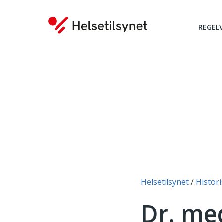
REGEL
Du er her:
Helsetilsynet
Histori
Dr. me