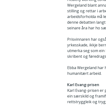
Wergeland blant anna
stilling og rettar i ar
arbeidsforholda må legg
denne debatten langt 
seinare åra har ho sæ
Prisvinnaren har også
yrkesskade, ikkje berr
utmerka seg som ein k
skribent og føredrags
Ebba Wergeland har ha
humanitært arbeid.
Karl Evang-prisen
Karl Evang-prisen er p
ein særskild og framif
rettstryggleik og tryg