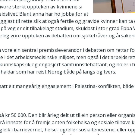
vore sterkt oppteken av kvinnene si
beidslivet. Blant anna har ho jobba for at
jast til rette slik at også fertile og gravide kvinner kan ta d
på veg er eit tilbakelagt stadium, skuldast i stor grad Ebba
rleg vore oppteken av debatten om sjukefråver og årsakene ti
 vore ein sentral premissleverandør i debatten om rettar f
e i det arbeidsmedisinske miljøet, men også i det arbeidsret
unnskapsrik og engasjert samfunnsdebattant, og ho er i till
haldar som har reist Noreg både på langs og tvers.
tt eit mangeårig engasjement i Palestina-konflikten, både po
å kr 50 000. Den blir årleg delt ut til ein person eller organ
rå innsats for å fremje anten folkehelsa og sosiale tilhøve k
gleik i barnevernet, helse- og/eller sosialtenestene, eller 