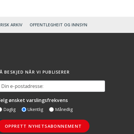
RISK ARKIV
OFFENTLEGHEIT OG INNSYN
Å BESKJED NÅR VI PUBLISERER
in e-postadresse:
elg ønsket varslingsfrekvens
Daglig
Ukentlig
Månedlig