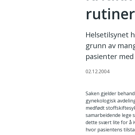
rutiner
Helsetilsynet h
grunn av mang
pasienter med 
02.12.2004
Saken gjelder behandl
gynekologisk avdelin
medfødt stoffskiftesy
samarbeidende lege so
dette svært lite for å
hvor pasientens tilsta