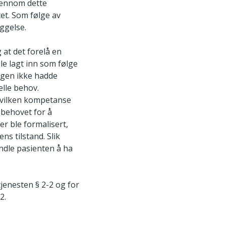
gjennom dette
tet. Som følge av
ggelse.
 at det forelå en
le lagt inn som følge
ingen ikke hadde
elle behov.
t hvilken kompetanse
 behovet for å
r ble formalisert,
s tilstand. Slik
ndle pasienten å ha
tjenesten § 2-2 og for
2.