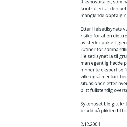
Rikshospitalet, som h
kontrollert at den beh
manglende oppfølging
Etter Helsetilsynets 
risiko for at en diet
av sterk oppkast gjen
rutiner for samhandli
Helsetilsynet la til g
man egentlig hadde på
innhente ekspertise f
ville også medført be
situasjonen etter hv
blitt fullstendig overs
Sykehuset ble gitt kri
brudd på plikten til f
2.12.2004