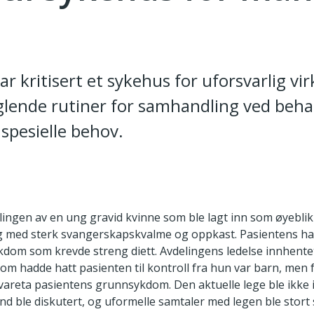
ar kritisert et sykehus for uforsvarlig v
lende rutiner for samhandling ved beha
spesielle behov.
ingen av en ung gravid kvinne som ble lagt inn som øyeblikk
g med sterk svangerskapskvalme og oppkast. Pasientens ha
kdom som krevde streng diett. Avdelingens ledelse innhente
m hadde hatt pasienten til kontroll fra hun var barn, men 
 ivareta pasientens grunnsykdom. Den aktuelle lege ble ikke in
nd ble diskutert, og uformelle samtaler med legen ble stort s