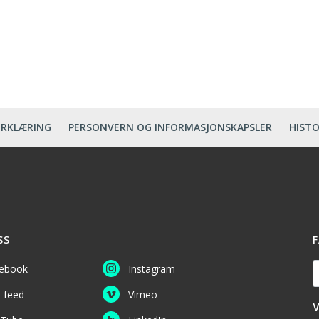
ERKLÆRING
PERSONVERN OG INFORMASJONSKAPSLER
HISTO
SS
F
D
ebook
Instagram
-feed
Vimeo
V