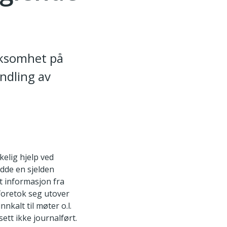
irksomhet på
ndling av
elig hjelp ved
dde en sjelden
t informasjon fra
foretok seg utover
nkalt til møter o.l.
ett ikke journalført.