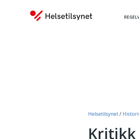
REGEL
Du er her:
Helsetilsynet
Histori
Kritikk