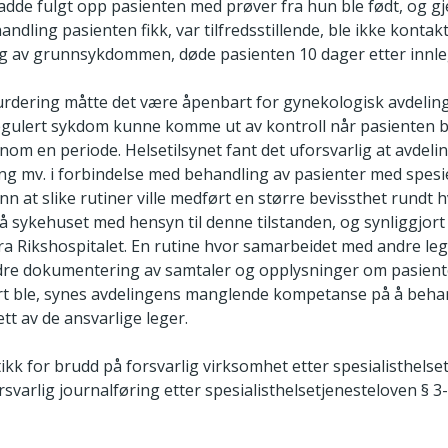
adde fulgt opp pasienten med prøver fra hun ble født, og 
andling pasienten fikk, var tilfredsstillende, ble ikke kontak
 av grunnsykdommen, døde pasienten 10 dager etter innle
vurdering måtte det være åpenbart for gynekologisk avdeling
tregulert sykdom kunne komme ut av kontroll når pasienten b
nom en periode. Helsetilsynet fant det uforsvarlig at avdel
ng mv. i forbindelse med behandling av pasienter med spesi
runn at slike rutiner ville medført en større bevissthet rund
 sykehuset med hensyn til denne tilstanden, og synliggjort
ra Rikshospitalet. En rutine hvor samarbeidet med andre lege
dre dokumentering av samtaler og opplysninger om pasienten
ert ble, synes avdelingens manglende kompetanse på å beha
ett av de ansvarlige leger.
tikk for brudd på forsvarlig virksomhet etter spesialisthelse
orsvarlig journalføring etter spesialisthelsetjenesteloven § 3-