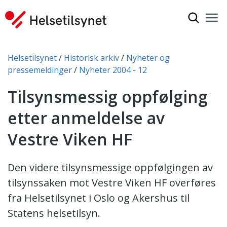
Vis søkef
Nav
Luk
Du er her:
Helsetilsynet
Historisk arkiv
Nyheter og
pressemeldinger
Nyheter 2004 - 12
Tilsynsmessig oppfølging
etter anmeldelse av
Vestre Viken HF
Den videre tilsynsmessige oppfølgingen av
tilsynssaken mot Vestre Viken HF overføres
fra Helsetilsynet i Oslo og Akershus til
Statens helsetilsyn.