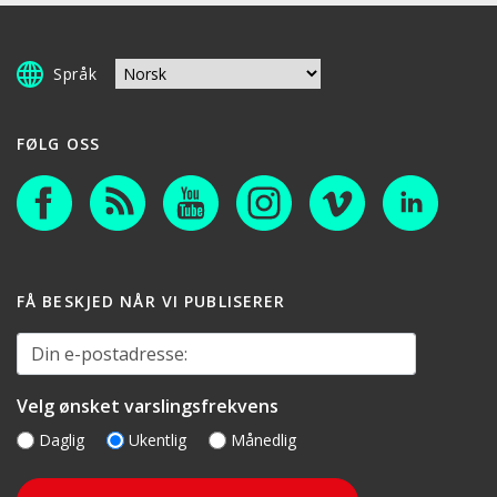
Språk
FØLG OSS
FÅ BESKJED NÅR VI PUBLISERER
Din e-postadresse:
Velg ønsket varslingsfrekvens
Daglig
Ukentlig
Månedlig