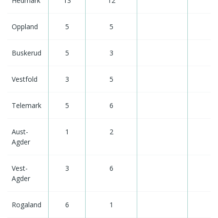
Hedmark
13
12
Oppland
5
5
Buskerud
5
3
Vestfold
3
5
Telemark
5
6
Aust-
1
2
Agder
Vest-
3
6
Agder
Rogaland
6
1