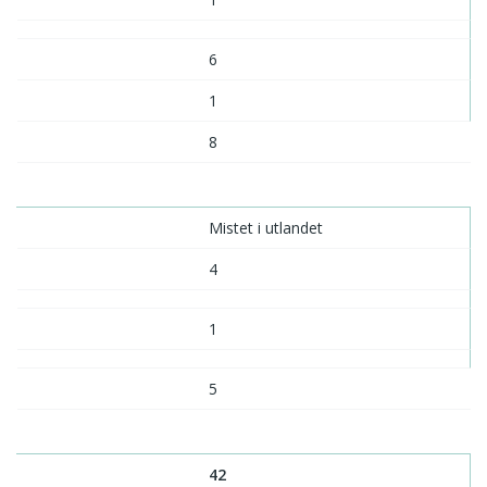
6
1
8
Mistet i utlandet
4
1
5
42