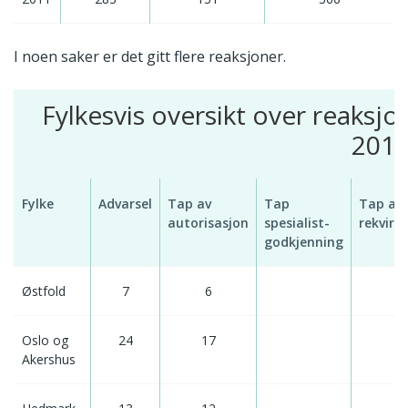
I noen saker er det gitt flere reaksjoner.
Fylkesvis oversikt over reaksjon
201
Fylke
Advarsel
Tap av
Tap
Tap av
autorisasjon
spesialist-
rekvire
godkjenning
Østfold
7
6
Oslo og
24
17
Akershus