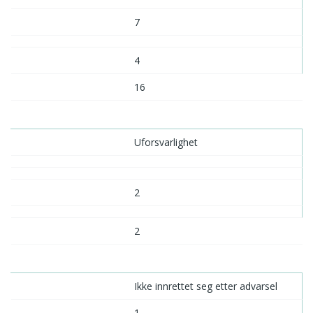
7
4
16
Uforsvarlighet
2
2
Ikke innrettet seg etter advarsel
1