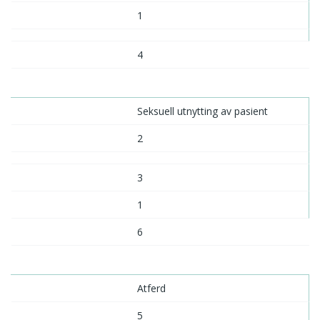
1
4
Seksuell utnytting av pasient
2
3
1
6
Atferd
5