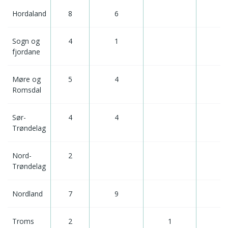
Hordaland
8
6
Sogn og
4
1
fjordane
Møre og
5
4
Romsdal
Sør-
4
4
Trøndelag
Nord-
2
Trøndelag
Nordland
7
9
Troms
2
1