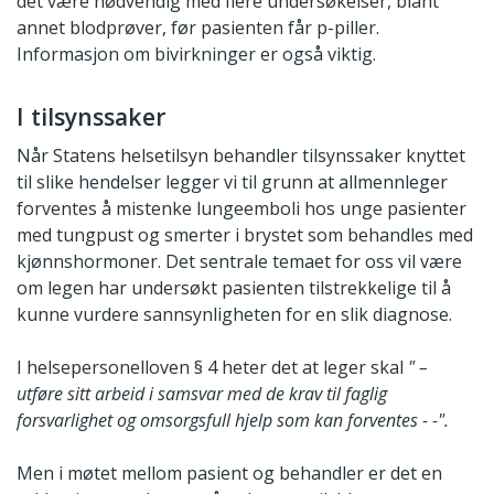
det være nødvendig med flere undersøkelser, blant
annet blodprøver, før pasienten får p-piller.
Informasjon om bivirkninger er også viktig.
I tilsynssaker
Når Statens helsetilsyn behandler tilsynssaker knyttet
til slike hendelser legger vi til grunn at allmennleger
forventes å mistenke lungeemboli hos unge pasienter
med tungpust og smerter i brystet som behandles med
kjønnshormoner. Det sentrale temaet for oss vil være
om legen har undersøkt pasienten tilstrekkelige til å
kunne vurdere sannsynligheten for en slik diagnose.
I helsepersonelloven § 4 heter det at leger skal
" –
utføre sitt arbeid i samsvar med de krav til faglig
forsvarlighet og omsorgsfull hjelp som kan forventes - -".
Men i møtet mellom pasient og behandler er det en