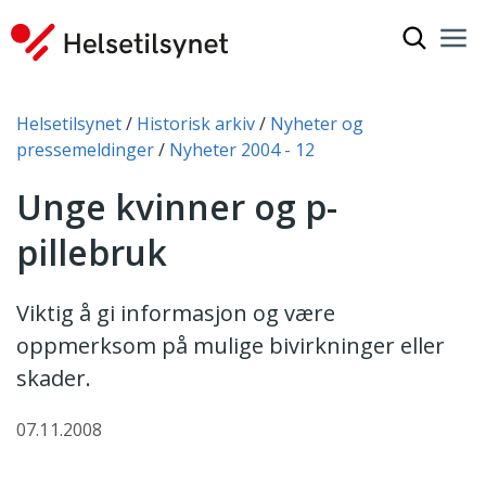
Vis søkef
Nav
Luk
Du er her:
Helsetilsynet
Historisk arkiv
Nyheter og
pressemeldinger
Nyheter 2004 - 12
Unge kvinner og p-
pillebruk
Viktig å gi informasjon og være
oppmerksom på mulige bivirkninger eller
skader.
07.11.2008