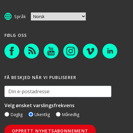
Språk
FØLG OSS
FÅ BESKJED NÅR VI PUBLISERER
Din e-postadresse:
Velg ønsket varslingsfrekvens
Daglig
Ukentlig
Månedlig