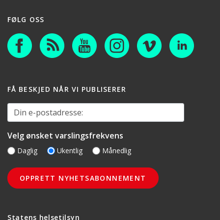
FØLG OSS
FÅ BESKJED NÅR VI PUBLISERER
Din e-postadresse:
Velg ønsket varslingsfrekvens
Daglig
Ukentlig
Månedlig
Statens helsetilsyn