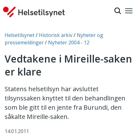
Vis søkef
Nav
Luk
Du er her:
Helsetilsynet
Historisk arkiv
Nyheter og
pressemeldinger
Nyheter 2004 - 12
Vedtakene i Mireille-saken
er klare
Statens helsetilsyn har avsluttet
tilsynssaken knyttet til den behandlingen
som ble gitt til en jente fra Burundi, den
såkalte Mireille-saken.
14.01.2011