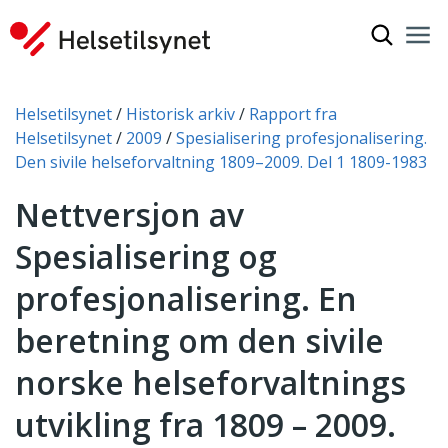
Vis søkef
Nav
Luk
Du er her:
Helsetilsynet
Historisk arkiv
Rapport fra
Helsetilsynet
2009
Spesialisering profesjonalisering.
Den sivile helseforvaltning 1809–2009. Del 1 1809-1983
Nettversjon av
Spesialisering og
profesjonalisering. En
beretning om den sivile
norske helseforvaltnings
utvikling fra 1809 – 2009.