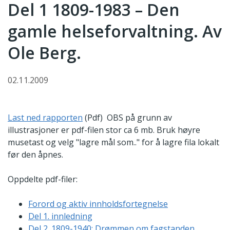
Del 1 1809-1983 – Den
gamle helseforvaltning. Av
Ole Berg.
02.11.2009
Last ned rapporten
(Pdf) OBS på grunn av
illustrasjoner er pdf-filen stor ca 6 mb. Bruk høyre
musetast og velg "lagre mål som.." for å lagre fila lokalt
før den åpnes.
Oppdelte pdf-filer:
Forord og aktiv innholdsfortegnelse
Del 1. innledning
Del 2. 1809-1940: Drømmen om fagstanden