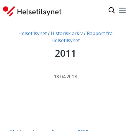
Vis søkef
Nav
Luk
Du er her:
Helsetilsynet
Historisk arkiv
Rapport fra
Helsetilsynet
2011
18.04.2018