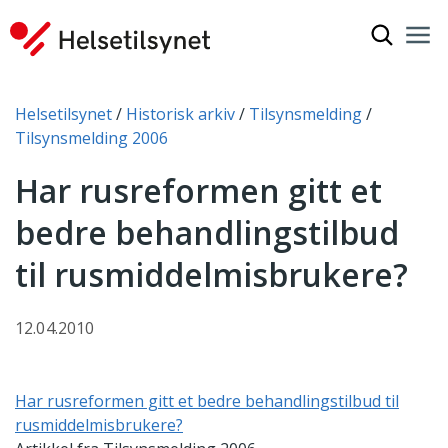
Vis søkef
Nav
Luk
Du er her:
Helsetilsynet
Historisk arkiv
Tilsynsmelding
Tilsynsmelding 2006
Har rusreformen gitt et
bedre behandlingstilbud
til rusmiddelmisbrukere?
12.04.2010
Har rusreformen gitt et bedre behandlingstilbud til
rusmiddelmisbrukere?