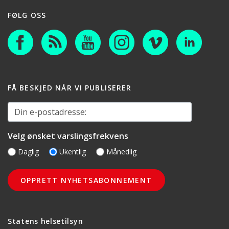
FØLG OSS
FÅ BESKJED NÅR VI PUBLISERER
Din e-postadresse:
Velg ønsket varslingsfrekvens
Daglig
Ukentlig
Månedlig
Statens helsetilsyn