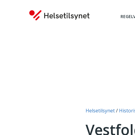
REGEL
Du er her:
Helsetilsynet
Histori
Vestfol