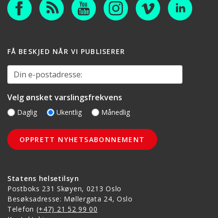
FÅ BESKJED NÅR VI PUBLISERER
Din e-postadresse:
Velg ønsket varslingsfrekvens
Daglig
Ukentlig
Månedlig
Statens helsetilsyn
Postboks 231 Skøyen, 0213 Oslo
Besøksadresse: Møllergata 24, Oslo
Telefon
(+47) 21 52 99 00