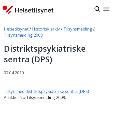
Vis søkef
Nav
Luk
Du er her:
Helsetilsynet
Historisk arkiv
Tilsynsmelding
Tilsynsmelding 2009
Distriktspsykiatriske
sentra (DPS)
07.04.2010
Tilsyn med distriktspsykiatriske sentra (DPS)
Artikkel fra Tilsynsmelding 2009.