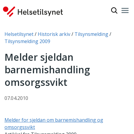
Vis søkef
Nav
Luk
Du er her:
Helsetilsynet
Historisk arkiv
Tilsynsmelding
Tilsynsmelding 2009
Melder sjeldan
barnemishandling
omsorgssvikt
07.04.2010
Melder for sjeldan om barnemishandling og
omsorgssvikt