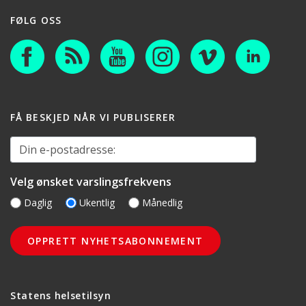
FØLG OSS
FÅ BESKJED NÅR VI PUBLISERER
Din e-postadresse:
Velg ønsket varslingsfrekvens
Daglig
Ukentlig
Månedlig
Statens helsetilsyn