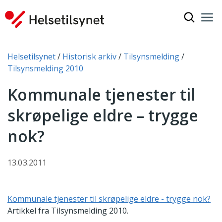
Vis søkef
Nav
Luk
Du er her:
Helsetilsynet
Historisk arkiv
Tilsynsmelding
Tilsynsmelding 2010
Kommunale tjenester til
skrøpelige eldre – trygge
nok?
13.03.2011
Kommunale tjenester til skrøpelige eldre - trygge nok?
Artikkel fra Tilsynsmelding 2010.