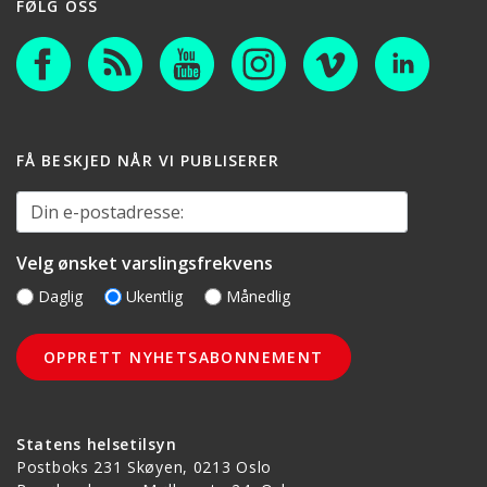
FØLG OSS
FÅ BESKJED NÅR VI PUBLISERER
Din e-postadresse:
Velg ønsket varslingsfrekvens
Daglig
Ukentlig
Månedlig
Statens helsetilsyn
Postboks 231 Skøyen, 0213 Oslo