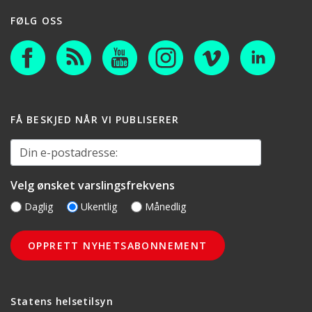
FØLG OSS
FÅ BESKJED NÅR VI PUBLISERER
Din e-postadresse:
Velg ønsket varslingsfrekvens
Daglig
Ukentlig
Månedlig
Statens helsetilsyn