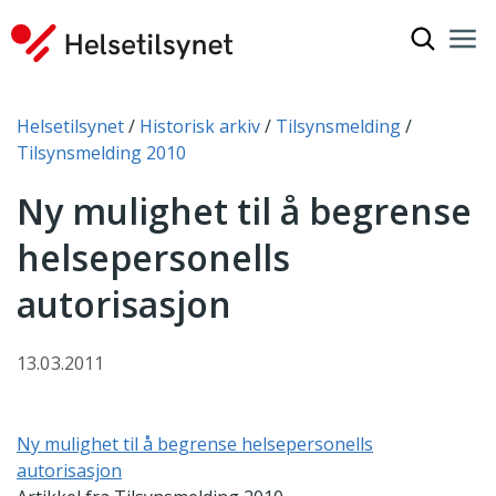
Vis søkef
Nav
Luk
Du er her:
Helsetilsynet
Historisk arkiv
Tilsynsmelding
Tilsynsmelding 2010
Ny mulighet til å begrense
helsepersonells
autorisasjon
13.03.2011
Ny mulighet til å begrense helsepersonells
autorisasjon