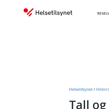
REGEL
Du er her:
Helsetilsynet
Histori
Tall og