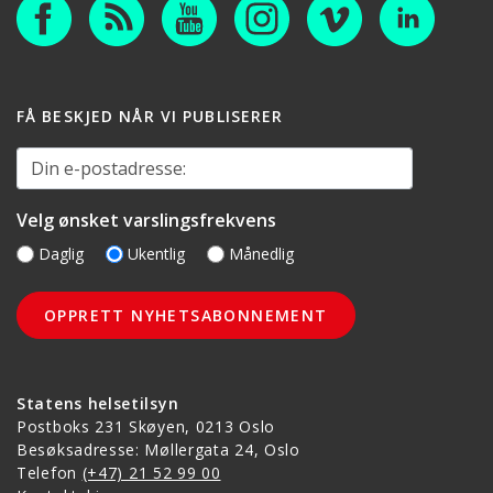
FÅ BESKJED NÅR VI PUBLISERER
Din e-postadresse:
Velg ønsket varslingsfrekvens
Daglig
Ukentlig
Månedlig
Statens helsetilsyn
Postboks 231 Skøyen, 0213 Oslo
Besøksadresse: Møllergata 24, Oslo
Telefon
(+47) 21 52 99 00