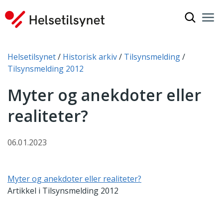
Vis søkef
Nav
Luk
Du er her:
Helsetilsynet
Historisk arkiv
Tilsynsmelding
Tilsynsmelding 2012
Myter og anekdoter eller
realiteter?
06.01.2023
Myter og anekdoter eller realiteter?
Artikkel i Tilsynsmelding 2012