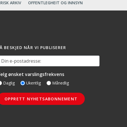
RISK ARKIV
OFFENTLEGHEIT OG INNSYN
Å BESKJED NÅR VI PUBLISERER
in e-postadresse:
elg ønsket varslingsfrekvens
Daglig
Ukentlig
Månedlig