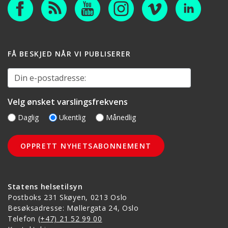
FÅ BESKJED NÅR VI PUBLISERER
Din e-postadresse:
Velg ønsket varslingsfrekvens
Daglig
Ukentlig
Månedlig
Statens helsetilsyn
Postboks 231 Skøyen, 0213 Oslo
Besøksadresse: Møllergata 24, Oslo
Telefon
(+47) 21 52 99 00