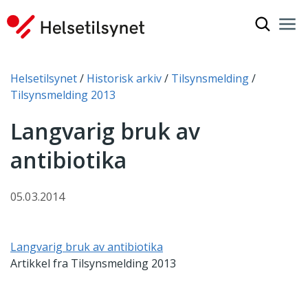
Vis søkef
Nav
Luk
Du er her:
Helsetilsynet
Historisk arkiv
Tilsynsmelding
Tilsynsmelding 2013
Langvarig bruk av
antibiotika
05.03.2014
Langvarig bruk av antibiotika
Artikkel fra Tilsynsmelding 2013